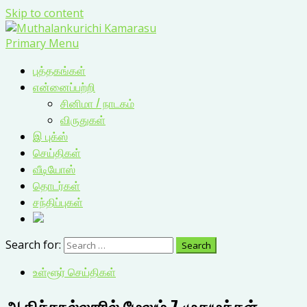
Skip to content
Primary Menu
புத்தகங்கள்
என்னைப்பற்றி
சினிமா / நாடகம்
விருதுகள்
இ புக்ஸ்
செய்திகள்
வீடியோஸ்
தொடர்கள்
சந்திப்புகள்
Search for:
உள்ளூர் செய்திகள்
ஆதிச்சநல்லூரில் மேலும் 7 முதுமக்கள்