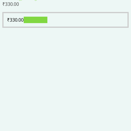
₹
330.00
₹
330.00
Add to cart