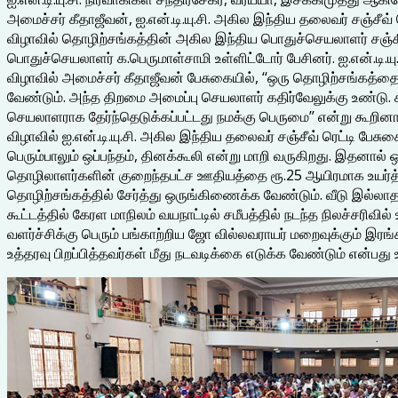
அமைச்சர் கீதாஜீவன், ஐ.என்.டி.யு.சி. அகில இந்திய தலைவர் சஞ்சீவ
விழாவில் தொழிற்சங்கத்தின் அகில இந்திய பொதுச்செயலாளர் சஞ்சீவ்
பொதுச்செயலாளர் க.பெருமாள்சாமி உள்ளிட்டோர் பேசினர். ஐ.என்.டி.யு.
விழாவில் அமைச்சர் கீதாஜீவன் பேசுகையில், ‘‘ஒரு தொழிற்சங்கத்
வேண்டும். அந்த திறமை அமைப்பு செயலாளர் கதிர்வேலுக்கு உண்டு. க
செயலாளராக தேர்ந்தெடுக்கப்பட்டது நமக்கு பெருமை’’ என்று கூறினார
விழாவில் ஐ.என்.டி.யு.சி. அகில இந்திய தலைவர் சஞ்சீவ் ரெட்டி பேச
பெரும்பாலும் ஒப்பந்தம், தினக்கூலி என்று மாறி வருகிறது. இதனால
தொழிலாளர்களின் குறைந்தபட்ச ஊதியத்தை ரூ.25 ஆயிரமாக உயர்த்த 
தொழிற்சங்கத்தில் சேர்த்து ஒருங்கிணைக்க வேண்டும். வீடு இல்லாத
கூட்டத்தில் கேரள மாநிலம் வயநாட்டில் சமீபத்தில் நடந்த நிலச்சரிவி
வளர்ச்சிக்கு பெரும் பங்காற்றிய ஜோ வில்லவராயர் மறைவுக்கும் இரங
உத்தரவு பிறப்பித்தவர்கள் மீது நடவடிக்கை எடுக்க வேண்டும் என்பது