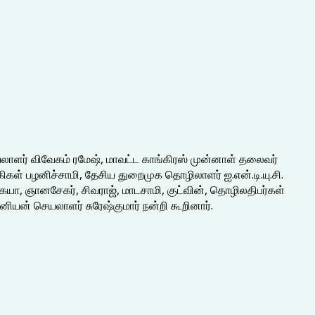
யலாளர் விவேகம் ரமேஷ், மாவட்ட காங்கிரஸ் முன்னாள் தலைவர்
ிகள் பழனிச்சாமி, தேசிய துறைமுக தொழிலாளர் ஐ.என்.டி.யு.சி.
யா, ஞானசேகர், சிவராஜ், மாடசாமி, குட்வின், தொழிலதிபர்கள்
னியன் செயலாளர் சுரேஷ்குமார் நன்றி கூறினார்.