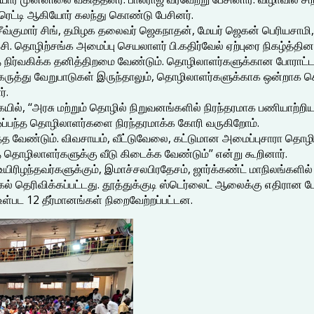
் ரெட்டி ஆகியோர் கலந்து கொண்டு பேசினர்.
குமார் சிங், தமிழக தலைவர் ஜெகநாதன், மேயர் ஜெகன் பெரியசாமி, முன
சி. தொழிற்சங்க அமைப்பு செயலாளர் பி.கதிர்வேல் ஏற்புரை நிகழ்த்தினா
தை நிர்வகிக்க தனித்திறமை வேண்டும். தொழிலாளர்களுக்கான போராட்
ருத்து வேறுபாடுகள் இருந்தாலும், தொழிலாளர்களுக்காக ஒன்றாக செயல்ப
்.
ுகையில், ‘‘அரசு மற்றும் தொழில் நிறுவனங்களில் நிரந்தரமாக பணியாற்
் ஒப்பந்த தொழிலாளர்களை நிரந்தரமாக்க கோரி வருகிறோம்.
வேண்டும். விவசாயம், வீட்டுவேலை, கட்டுமான அமைப்புசாரா தொழில் 
 தொழிலாளர்களுக்கு வீடு கிடைக்க வேண்டும்’’ என்று கூறினார்.
ல் உயிரிழந்தவர்களுக்கும், இமாச்சலபிரதேசம், ஜார்க்கண்ட் மாநிலங்களி
்கல் தெரிவிக்கப்பட்டது. தூத்துக்குடி ஸ்டெர்லைட் ஆலைக்கு எதிரான 
 உள்பட 12 தீர்மானங்கள் நிறைவேற்றப்பட்டன.