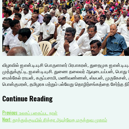
விழாவில் ஐ.என்.டி.யு.சி பொருளாளர் பிரபாகரன், துறைமுக ஐ.என்.
முத்துக்குட்டி, ஐ.என்.டி.யு.சி. துணை தலைவர் ஆவுடையப்பன், பொத
மைக்கேல் ராயன், கருப்பசாமி, மணிவண்ணன், ஸ்டீபன், முருகேசன், 
பொன்குமரன், தமிழரசு மற்றும் பல்வேறு தொழிற்சங்கத்தை சேர்ந்த நிர
Continue Reading
Previous:
உலகப் புகைப்பட நாள்
Next:
தூத்துக்குடியில் சித்தா ஆயுர்வேத மருத்துவ முகாம்