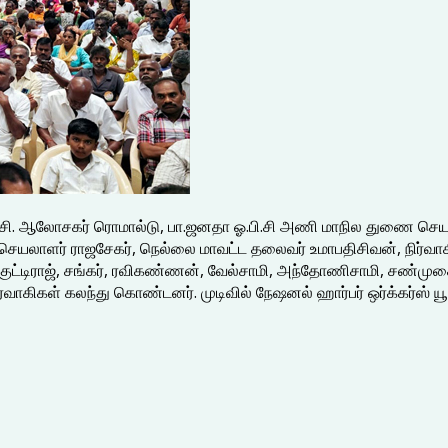
டி.யு.சி. ஆலோசகர் ரொமால்டு, பா.ஜனதா ஓ.பி.சி அணி மாநில துணை செ
ு செயலாளர் ராஜசேகர், நெல்லை மாவட்ட தலைவர் உமாபதிசிவன், நிர்வாக
குட்டிராஜ், சங்கர், ரவிகண்ணன், வேல்சாமி, அந்தோணிசாமி, சண்முகை
்வாகிகள் கலந்து கொண்டனர். முடிவில் நேஷனல் ஹார்பர் ஒர்க்கர்ஸ் யூ