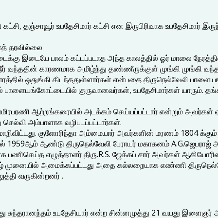
வேலி கட்சி, தஞ்சாவூர் உபதேசிமார் கட்சி என இருபிரிவாக உபதேசிமார் இ
ளைத் தரவில்லை
க்கு இடையே பாலம் கட்டப்படாத அந்த காலத்தில் ஓர் மாலை நேரத்தில்
ீர் வந்ததின் காரணமாக அமிழ்ந்து தண்ணீருக்குள் முங்கி முங்கி வந்
ரத்தில் ஒதுங்கி கிடந்ததுள்ளார்கள் என்பதை திருநெல்வேலி பாளைய
்தில் பாளையங்கோட்டையில் குருவானவர்கள், உபதேசிமார்கள் யாரும்.
ிரபரணி ஆற்றங்கரையில் அடக்கம் செய்யப்பட்டார் என்றும் அவர்கள்
 செல்வி அம்பாளாக வழிபடப்பட்டார்கள்.
மாறிவிட்டது. குளோரிந்தா அம்மையார் அவர்களின் மரணம் 1804 க்கும் 
் 1959ஆம் ஆண்டு திருநெல்வேலி பேராயர் மகாகனம் A.G.ஜெபராஜ் அவர
யராக பணிசெய்த எழுத்தாளர் திரு.R.S. ஜேக்கப் சார் அவர்கள் ஆகியோர
ீழ் முனையில் அமைக்கப்பட்டது அதை கல்லறையாக எண்ணி திருநெல்
்தி வருகின்றனர் .
் தாவீது சுந்தரானந்தம் உபதேசியார் என்ற சின்னமுத்து 21 வயது இள