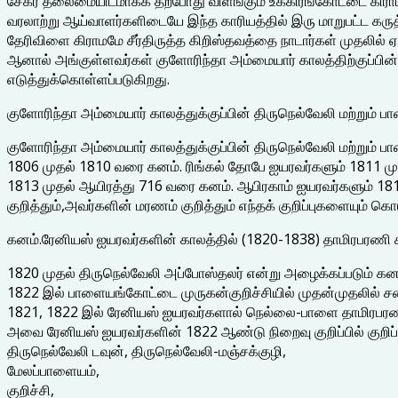
சேகர தலைமையிடமாகக் தற்போது விளங்கும் உக்கிரங்கோட்டை கிராமமே க
வரலாற்று ஆய்வாளர்களிடையே இந்த காரியத்தில் இரு மாறுபட்ட கருத
தேரிவிளை கிராமமே சீர்திருத்த கிறிஸ்தவத்தை நாடார்கள் முதலில் ஏ
ஆனால் அங்குள்ளவர்கள் குளோரிந்தா அம்மையார் காலத்திற்குப்பின் 
எடுத்துக்கொள்ளப்படுகிறது.
குளோரிந்தா அம்மையார் காலத்துக்குப்பின் திருநெல்வேலி மற்ற
குளோரிந்தா அம்மையார் காலத்துக்குப்பின் திருநெல்வேலி மற்ற
1806 முதல் 1810 வரை கனம். ரிங்கல் தோபே ஐயரவர்களும் 1811 
1813 முதல் ஆயிரத்து 716 வரை கனம். ஆபிரகாம் ஐயரவர்களும் 18
குறித்தும்,அவர்களின் மரணம் குறித்தும் எந்தக் குறிப்புகளையும் க
கனம்.ரேனியஸ் ஐயரவர்களின் காலத்தில் (1820-1838) தாமிரபரணி 
1820 முதல் திருநெல்வேலி அப்போஸ்தலர் என்று அழைக்கப்படும் க
1822 இல் பாளையங்கோட்டை முருகன்குறிச்சியில் முதன்முதலில் 
1821, 1822 இல் ரேனியஸ் ஐயரவர்களால் நெல்லை-பாளை தாமிரபரணி
அவை ரேனியஸ் ஐயரவர்களின் 1822 ஆண்டு நிறைவு குறிப்பில் குற
திருநெல்வேலி டவுன், திருநெல்வேலி-மஞ்சக்குழி,
மேலப்பாளையம்,
குறிச்சி,