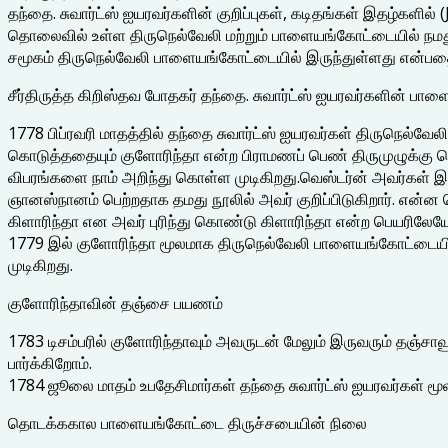
தந்தை. சுவார்ட்ஸ் ஐயரவர்களின் குறிப்புகள், கடிதங்கள் இதழ்களில் 
தொலைவில் உள்ள திருநெல்வேலி மற்றும் பாளையங்கோட்டையில் நமது ச
சமூகம் திருநெல்வேலி பாளையங்கோட்டையில் இருந்துள்ளது என்பதை
சீர்திருத்த கிறிஸ்தவ போதகர் தந்தை. சுவார்ட்ஸ் ஐயரவர்களின் பா
1778 பிப்ரவரி மாதத்தில் தந்தை சுவார்ட்ஸ் ஐயரவர்கள் திருநெல்வே
கொடுத்ததையும் குளோரிந்தா என்ற பிராமணப் பெண் திருமுழுக்கு பெற 
விபரங்களை நாம் அறிந்து கொள்ள முடிகிறது.வெஸ்டர்ன் அவர்கள் இந்
ஞானஸ்நானம் பெற்றதாக தமது நூலில் அவர் குறிப்பிடுகிறார். என
கிளாரிந்தா என அவர் புரிந்து கொண்டு கிளாரிந்தா என்ற பெயரிலே
1779 இல் குளோரிந்தா மூலமாக திருநெல்வேலி பாளையங்கோட்டையில் 
முடிகிறது.
குளோரிந்தாவின் தஞ்சை பயணம்
1783 டிசம்பரில் குளோரிந்தாவும் அவருடன் மேலும் இருவரும் தஞ்சாவ
பார்க்கிறோம்.
1784 ஜூலை மாதம் உபதேசிமார்கள் தந்தை சுவார்ட்ஸ் ஐயரவர்கள் மூலம்
தொடக்ககால பாளையங்கோட்டை திருச்சபையின் நிலை