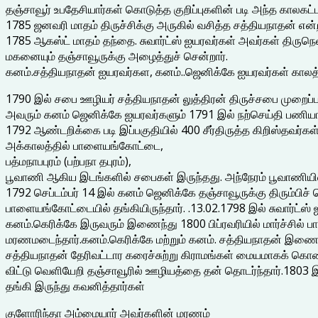
தஞ்சாவூர் உபதேசியார்கள் கொடுத்த குறிப்புகளின் படி அந்த கால
1785 ஜனவரி மாதம் திருச்சிக்கு அருகில் வசித்த சத்தியநாதன் என
1785 ஆகஸ்ட் மாதம் தந்தை. சுவார்ட்ஸ் ஐயரவர்கள் அவர்கள் திரு
மகனையும் தஞ்சாவூருக்கு அழைத்துச் சென்றார்.
கனம்.சத்தியநாதன் ஐயரவர்கள, கனம்..ஜெனிக்கே ஐயரவர்கள் கால
1790 இல் சபை ஊழியர் சத்தியநாதன் லுத்திரன் திருச்சபை முறைப்ப
அவரும் கனம் ஜெனிக்கே ஐயரவர்களும் 1791 இல் நற்செய்தி பணியாற
1792 ஆண்டறிக்கை படி இப்பகுதியில் 400 சீர்திருத்த கிறிஸ்தவர்கள
அக்காலத்தில் பாளையங்கோட்டை,
பத்மநாபபுரம் (பற்பநா தபுரம்),
பூவாணி ஆகிய இடங்களில் சபைகள் இருந்தது. அந்நேரம் பூவாணியில்
1792 செப்டம்பர் 14 இல் கனம் ஜெனிக்கே தஞ்சாவூருக்கு திரும்பிச் 
பாளையங்கோட்டையில் தங்கியிருந்தார். .13.02.1798 இல் சுவார்ட்ஸ
கனம்.கெரிக்கே இருவரும் இணைந்து 1800 பிப்ரவரியில் மார்ச்சில
மரணமடைந்தார்.கனம்.கெரிக்கே மற்றும் கனம். சத்தியநாதன்‌ இணை
சத்தியநாதன்‌ தேரிவட்டார கரைச்சுற்று கிராமங்கள் மையமாகக் கொ
விட்டு வெளியேறி தஞ்சாவூரில் ஊழியத்தை தன் தொடர்ந்தார்.1803 
தங்கி இருந்து கவனித்தார்கள்
குளோரிந்தா அம்மையார் அவர்களின் மரணம்