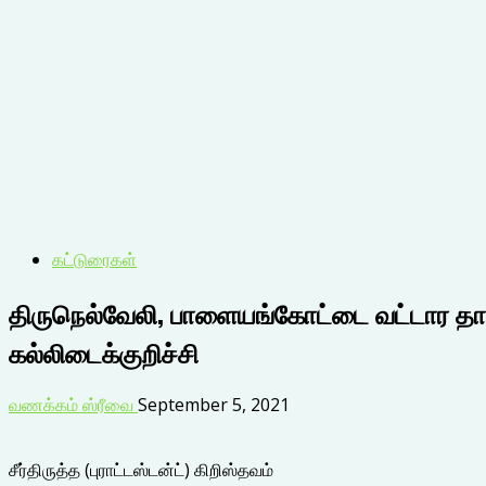
கட்டுரைகள்
திருநெல்வேலி, பாளையங்கோட்டை வட்டார தாமி
கல்லிடைக்குறிச்சி
வணக்கம் ஸ்ரீவை
September 5, 2021
சீர்திருத்த (புராட்டஸ்டன்ட்) கிறிஸ்தவம்