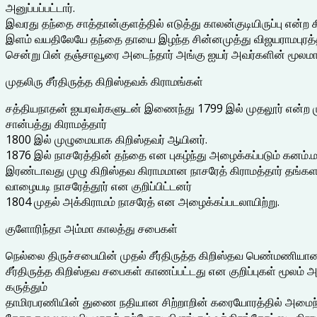
அனுப்பப்பட்டார்.
இவரது தந்தை சாத்தான்குளத்தில் எடுத்து காலன்குடியிருப்பு என்ற க
இளம் வயதிலேயே தந்தை தாயை இழந்த சின்னமுத்து விஜயராமபுரத்தி
சென்று பின் தஞ்சாவூரை அடைந்தார் அங்கு ஐயர் அவர்களின் மூலமாக 
முதலிரு சீர்திருத்த கிறிஸ்தவக் கிராமங்கள்
சத்தியநாதன் ஐயரவர்களுடன் இணைந்து 1799 இல் முதலூர் என்ற முதல
சான்பத்து கிராமத்தார்
1800 இல் முழுமையாக கிறிஸ்தவர் ஆயினர்.
1876 இல் நாசரேத்தின் தந்தை என புகழ்ந்து அழைக்கப்படும் கனம்.மர
இரண்டாவது முழு கிறிஸ்தவ கிராமமான நாசரேத் கிராமத்தார் தங்களத
வாழையடி நாசரேத்தூர் என குறிப்பிட்டனர்
1804 முதல் அக்கிராமம் நாசரேத் என அழைக்கப்படலாயிற்று.
குளோரிந்தா அம்மா காலத்து சபைகள்
நெல்லை திருச்சபையின் முதல் சீர்திருத்த கிறிஸ்தவ பெண்மணியான 
சீர்திருத்த கிறிஸ்தவ சபைகள் காணப்பட்டது என குறிப்புகள் மூலம்
கருத்தும்
தாமிரபரணியின் துணை நதியான சிற்றாறின் கரையோரத்தில் அமைந