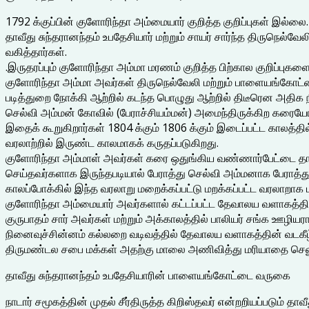
1792 க்குப்பின் குளோரிந்தா அம்மையார் குறித்த குறிப்புகள் இல்லை.
தாவீது சுந்தரானந்தம் உபதேசியார் மற்றும் சாயர் சார்ந்த திருநெல்
வகித்தார்கள்.
.இருதரப்பும் குளோரிந்தா அம்மா மரணம் குறித்த பிற்கால குறிப்புக
குளோரிந்தா அம்மா அவர்கள் திருநெல்வேலி மற்றும் பாளையங்கோட்டை
படித்துறை நோக்கி ஆற்றில் கடந்த பொழுது ஆற்றில் திடீரென அதிக ந
செல்வி அம்மன் கோவில் (பேராச்சியம்மன்) அமைந்திருக்கிற கரையோ
இதைக் கூறுகிறார்கள் 1804 க்கும் 1806 க்கும் இடைப்பட்ட காலத
வரலாற்றில் இருண்ட காலமாகக் கருதப்படுகிறது.
குளோரிந்தா அம்மாள் அவர்கள் கரை ஒதுங்கிய வண்ணார்பேட்டை தாம
செய்தவர்களாக இருந்தபடியால் பேராத்து செல்வி அம்மனாக பேராத்து
காலப்போக்கில் இந்த வரலாறு மறைக்கப்பட்டு மறக்கப்பட்ட வரலாறாக 
குளோரிந்தா அம்மையார் அவர்களால் கட்டப்பட்ட தேவாலய வளாகத்தில
குருபாதம் சார் அவர்கள் மற்றும் அக்காலத்தில் பாலியர் சங்க ஊழி
நினைவுச்சின்னம் கல்லறை வடிவத்தில் தேவாலய வளாகத்தின் வடக
திருமண்டல சபை மக்கள் அதற்கு மாலை அணிவித்து மரியாதை செலுத
தாவீது சுந்தரானந்தம் உபதேசியாரின் பாளையங்கோட்டை வருகை
நாடார் சமூகத்தின் முதல் சீர்திருத்த கிறிஸ்தவர் என்றறியப்படும