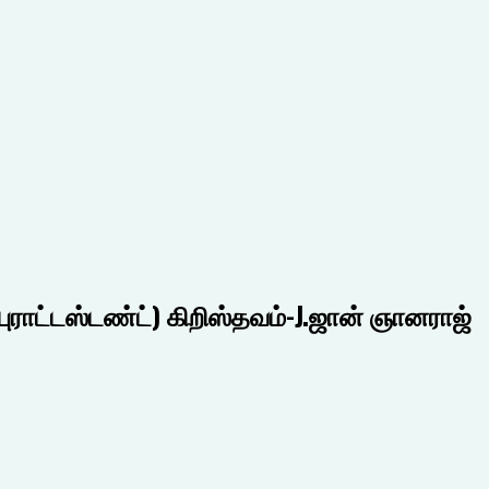
ராட்டஸ்டண்ட்) கிறிஸ்தவம்-J.ஜான் ஞானராஜ்