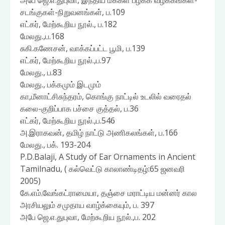
அபே ஜெ.எ.துபுவா, இந்திய மக்கள் பழக்க வழக்கங்கள்-
சடங்குகள்-நிறுவனங்கள், ப.109
எட்கர், மேற்கூறிய நூல்., ப.182
மேலது.,ப.168
சுகி.கணேசன், வாக்கப்பட்ட பூமி, ப.139
எட்கர், மேற்கூறிய நூல்.,ப.97
மேலது., ப.83
மேலது., பக்கமும் இடமும்
கா,மீனாட்சிசுந்தரம், கொங்கு நாட்டில் உடலில் வரைதல்
கலை-குறிப்பாக பச்சை குத்தல், ப.36
எட்கர், மேற்கூறிய நூல்.,ப.546
அ.இராகவன், தமிழ் நாட்டு அணிகலங்கள், ப.166
மேலது., பக். 193-204
P.D.Balaji, A Study of Ear Ornaments in Ancient
Tamilnadu, ( கல்வெட்டு காலாண்டிதழ்:65 ஜனவரி
2005)
கே.எம்.வேங்கட்ராமையா, தஞ்சை மராட்டிய மன்னர் கால
அரசியலும் சமுதாய வாழ்க்கையும், ப. 397
அபே ஜெ.எ.துபுவா, மேற்கூறிய நூல்.,ப. 202