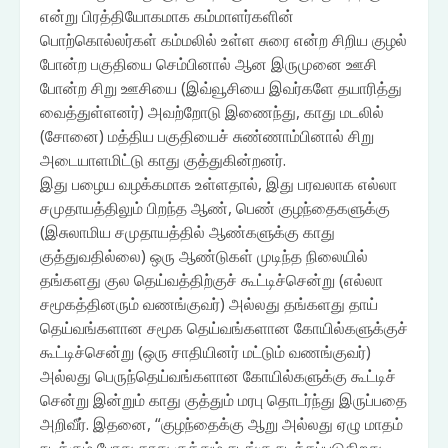
என்று பிரத்தியோகமாக கம்மாளர்களின்
பொற்கொல்லர்கள் கம்மலில் உள்ள சுரை என்ற சிறிய குழல்
போன்ற பகுதியை செம்பினால் ஆன இருமுனை ஊசி
போன்ற சிறு ஊசியை (இவ்வூசியை இவர்களே தயாரித்து
வைத்துள்ளனர்) அவற்றோடு இணைந்து, காது மடலில்
(சோனை) மத்திய பகுதியைச் சுண்ணாம்பினால் சிறு
அடையாளமிட்டு காது குத்துகின்றனர்.
இது பழைய வழக்கமாக உள்ளதால், இது பரவலாக எல்லா
சமுதாயத்திலும் பிறந்த ஆண், பெண் குழந்தைகளுக்கு
(இசுலாமிய சமுதாயத்தில் ஆண்களுக்கு காது
குத்துவதில்லை) ஒரு ஆண்டுகள் முடிந்த நிலையில்
தங்களது குல தெய்வத்திற்குச் கூட்டிச்சென்று (எல்லா
சமூகத்தினரும் வணங்குவர்) அல்லது தங்களது தாய்
தெய்வங்களான சமூக தெய்வங்களான கோயில்களுக்குச்
கூட்டிச்சென்று (ஒரு சாதியினர் மட்டும் வணங்குவர்)
அல்லது பெருந்தெய்வங்களான கோயில்களுக்கு கூட்டிச்
சென்று இன்றும் காது குத்தும் மரபு தொடர்ந்து இருப்பதை
அறிவீர். இதனை, “குழந்தைக்கு ஆறு அல்லது ஏழு மாதம்