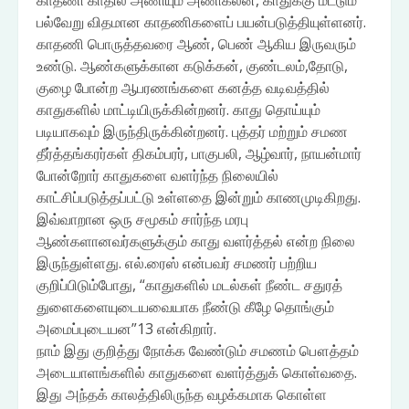
காதணி காதில் அணியும் அணிகலன், காதுக்கு மட்டும்
பல்வேறு விதமான காதணிகளைப் பயன்படுத்தியுள்ளனர்.
காதணி பொருத்தவரை ஆண், பெண் ஆகிய இருவரும்
உண்டு. ஆண்களுக்கான கடுக்கன், குண்டலம்,தோடு,
குழை போன்ற ஆபரணங்களை கனத்த வடிவத்தில்
காதுகளில் மாட்டியிருக்கின்றனர். காது தொய்யும்
படியாகவும் இருந்திருக்கின்றனர். புத்தர் மற்றும் சமண
தீர்த்தங்கரர்கள் திகம்பரர், பாகுபலி, ஆழ்வார், நாயன்மார்
போன்றோர் காதுகளை வளர்ந்த நிலையில்
காட்சிப்படுத்தப்பட்டு உள்ளதை இன்றும் காணமுடிகிறது.
இவ்வாறான ஒரு சமூகம் சார்ந்த மரபு
ஆண்களானவர்களுக்கும் காது வளர்த்தல் என்ற நிலை
இருந்துள்ளது. எல்.ரைஸ் என்பவர் சமணர் பற்றிய
குறிப்பிடும்போது, “காதுகளில் மடல்கள் நீண்ட சதுரத்
துளைகளையுடையவையாக நீண்டு கீழே தொங்கும்
அமைப்புடையன”13 என்கிறார்.
நாம் இது குறித்து நோக்க வேண்டும் சமணம் பௌத்தம்
அடையாளங்களில் காதுகளை வளர்த்துக் கொள்வதை.
இது அந்தக் காலத்திலிருந்த வழக்கமாக கொள்ள