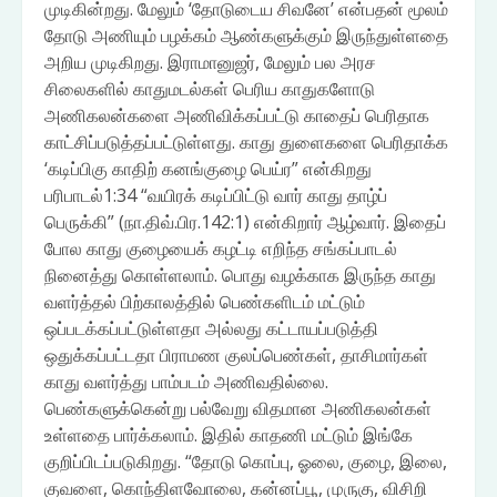
முடிகின்றது. மேலும் ‘தோடுடைய சிவனே’ என்பதன் மூலம்
தோடு அணியும் பழக்கம் ஆண்களுக்கும் இருந்துள்ளதை
அறிய முடிகிறது. இராமானுஜர், மேலும் பல அரச
சிலைகளில் காதுமடல்கள் பெரிய காதுகளோடு
அணிகலன்களை அணிவிக்கப்பட்டு காதைப் பெரிதாக
காட்சிப்படுத்தப்பட்டுள்ளது. காது துளைகளை பெரிதாக்க
‘கடிப்பிகு காதிற் கனங்குழை பெய்ர” என்கிறது
பரிபாடல்1:34 “வயிரக் கடிப்பிட்டு வார் காது தாழ்ப்
பெருக்கி” (நா.திவ்.பிர.142:1) என்கிறார் ஆழ்வார். இதைப்
போல காது குழையைக் கழட்டி எறிந்த சங்கப்பாடல்
நினைத்து கொள்ளலாம். பொது வழக்காக இருந்த காது
வளர்த்தல் பிற்காலத்தில் பெண்களிடம் மட்டும்
ஒப்படக்கப்பட்டுள்ளதா அல்லது கட்டாயப்படுத்தி
ஒதுக்கப்பட்டதா பிராமண குலப்பெண்கள், தாசிமார்கள்
காது வளர்த்து பாம்படம் அணிவதில்லை.
பெண்களுக்கென்று பல்வேறு விதமான அணிகலன்கள்
உள்ளதை பார்க்கலாம். இதில் காதணி மட்டும் இங்கே
குறிப்பிடப்படுகிறது. “தோடு கொப்பு, ஓலை, குழை, இலை,
குவளை, கொந்திளவோலை, கன்னப்பூ, முருகு, விசிறி