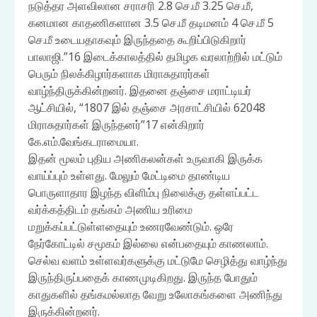
நடுத்தர அளவிலான சராசரி 2.8 செ.மீ 3.25 செ.மீ,
கனமான காதணிகளான 3.5 செ.மீ தடிமனம் 4 செ.மீ 5
செ.மீ உடையதாகவும் இருந்ததை கூறிப்பிடுகிறார்
பாலாஜி.”16 இடைக்காலத்தில் தமிழக வரலாற்றில் மட்டும்
பெரும் நிலக்கிழார்களாக மிராசுதாரர்கள்
வாழ்ந்திருக்கின்றனர். இதனை தஞ்சை மராட்டியர்
ஆட்சியில், “1807 இல் தஞ்சை அரசாட்சியில் 62048
மிராசுதார்கள் இருந்தனர்”17 என்கிறார்
கே.எம்.வேங்கடராமையா.
இதன் மூலம் புதிய அணிகலன்கள் உருவாகி இருக்க
வாய்ப்பும் உள்ளது. மேலும் மேட்டிமை தாண்டிய
பொருளாதார இழந்த விளிம்பு நிலைக்கு தள்ளப்பட்ட
வர்க்கத்திடம் தங்கம் அணிய உரிமை
மறுக்கப்பட்டுள்ளதையும் உணரவேண்டும். ஒரே
நேர்கோட்டில் சமூகம் இல்லை என்பதையும் காணலாம்.
செல்வ வளம் உள்ளவர்களுக்கு மட்டுமே செழித்து வாழ்ந்து
இருந்திருப்பதைக் காணமுடிகிறது. இருந்த போதும்
காதுகளில் தங்கமல்லாத வேறு உலோகங்களை அணிந்து
இருக்கின்றனர்.