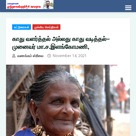
Skip
கட்டுரைகள்
முக்கிய செய்திகள்
to
content
காது வளர்த்தல் அல்லது காது வடித்தல்–
முனைவர் மா.ச.இளங்கோமணி,
வணக்கம் ஸ்ரீவை
November 14, 2021