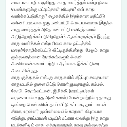
காலமாக மாறி வருகிறது. காது வளர்த்தல் என்ற நிலை
பெண்களுக்கு மட்டும்தான் உரியதா? ஏன் காது
வளர்க்கப்படுகிறது? சமூகத்தில் இதற்கான மதிப்பீடு
என்ன? பரவலாக ஒரு பண்பாட்டு அடையாளமாக இருந்த
காது வளர்த்தல் அதே பண்பாட்டு மனிதர்களால்
அழிந்தோழிக்கப்படுகிறதேன்?. ஆண்களுக்கும் இருந்த
காது வளர்த்தல் என்ற நிலை கால ஓட்டத்தில்
மறைந்தோழிக்கப்பட்டு விட்டிருக்கின்றது. மேலும், காது
குத்துவதற்கான நோக்கங்களும் அதன்
அணிகலன்களைப் பற்றிய ஆய்வாக இக்கட்டுரை
அமைகின்றது.
காது குத்துதல் என்பது காதுகளில் கீழ்ப்புற சதையான
காதுமடலில் துளையிட்டு கொள்ளுவதாகும். கம்மல்,
தோடு, தொங்கட்டான், ஜிமிக்கி (மராட்டியர்கள்
வருகையால் வந்த அணிகலன்) போன்றவற்றில் ஏதாவது
ஒன்றை பெண்ணின் தாய் வீட்டு கட்டாக, தாய் மாமன்
சீராக, உறவினர் முன்னிலையில் காதணி விழாவாக
எடுத்து, தாய்மாமன் மடியில் உட்கார வைத்து இரு காது
மடல்களிலும் காது குத்துவதாகும். காது குத்துவதற்கு