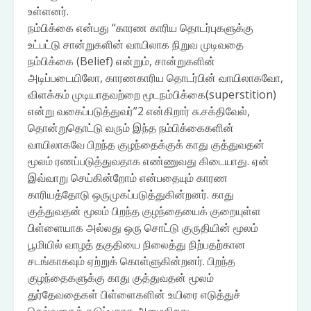
உள்ளனர்.
நம்பிக்கை என்பது “காரண காரிய தொடர்புகளுக்கு
உட்பட்டு சான்றுகளின் வாயிலாக நிறுவ முடிவதை
நம்பிக்கை (Belief) என்றும், சான்றுகளின்
அடிப்படையிலோ, காரணகாரிய தொடர்பின் வாயிலாகவோ,
விளக்கம் முடியாதவற்றை மூடநம்பிக்கை(superstition)
என்று வகைப்படுத்துவர்”2 என்கிறார் சு.சக்திவேல்,
தொன்றுதொட்டு வரும் இந்த நம்பிக்கைகளின்
வாயிலாகவே பிறந்த குழந்தைக்குக் காது குத்துவதன்
மூலம் ரணப்படுத்துவதாக எண்ணுவது கிடையாது. ஏன்
இவ்வாறு செய்கின்றோம் என்பதையும் காரண
காரியத்தோடு ஒருமுகப்படுத்துகின்றனர். காது
குத்துவதன் மூலம் பிறந்த குழந்தையைக் குறையுள்ள
பிள்ளையாக அல்லது ஒரு சொட்டு குருதியின் மூலம்
பூமியில் வாழத் தகுதியை நிலைத்து நிற்பதற்கான
சடங்காகவும் ஏற்றுக் கொள்ளுகின்றனர். பிறந்த
குழந்தைகளுக்கு காது குத்துவதன் மூலம்
துர்தேவதைகள் பிள்ளைகளின் உயிரை எடுத்துச்