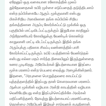
ஏதேனும் ஒரு வகையான உலோகத்தில் மூலம்
துர்தேவதைகள் உயிர் மூச்சை எடுப்பதைத் தடுத்திடலாம்
என்ற நம்பிக்கையே ஆகும். மூக்குவாளி என்பது
மிகச்சிறிய அளவிலான தங்க கம்பியில் சிறிய
தங்கத்திலான அரும்பு கோர்க்கப்பட்டு மூக்கில் ஒரு
பகுதியில் மாட்டிவிடப்பட்டிருக்கும். இதுபோல காதிலும்
அந்தோணியார் கோவிலுக்கு வேண்டிக் கொண்டு
காதுவாளி மாட்டி விடப்பட்டிருக்கும். இதில் தங்க
அரும்புக்கு பதிலாக சிவப்பு வண்ணத்தில் பாசி
கோர்க்கப்பட்டிருக்கும். உயிர் பயத்தினால் வேண்டுதல்
என்பது எல்லா மதம் சார்ந்த நிலையிலும் இருந்துள்ளதை
உணர முடிகிறது. அரேபியர்கள் இயற்கையான இறப்பை
மூச்சு மரணம் என்ற பெயரை வைத்து அழைக்கின்றனர்.
இதனை, “அரபுகளை பொறுத்தவரை காயப்பட்டு
யுத்தத்தளத்தில் இறப்பது தான் கௌரவமான மரணம்.
ஆன்மா மூக்கின் வழியாக அன்றி காயத்தின் வழியாக
வெளியேறியது என்ற இறப்புச்செய்திக்கே அவர்கள்
மதிப்பளித்தனர். நோயுற்று இயற்கையாய் மரணிப்பதை,
தொன்மை அரேபியன் இழிவுச் சாவெனக் கருதினான்.