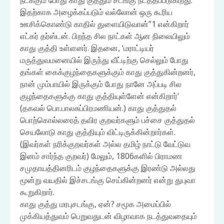
நடக்கும் போது காது குத்தும் சடங்கு நடத்தப்படுகிறது.
இதற்காக அழைக்கப்படும் வல்லோன் ஒரு கூரிய
ஊசிக்கொண்டு காதில் துளையிடுவான்”1 என்கிறார்
எட்கர் தர்ஸ்டன். பிறந்த சில நாட்கள் ஆன நிலையிலும்
காது குத்தி உள்ளனர். இதனை, ‘மராட்டியர்
மருத்துவமனையில் இருந்து வீட்டிற்கு செல்லும் போது
தங்கள் கைக்குழந்தைகளுக்கும் காது குத்துகின்றனர்,
நான் மும்பாயில் இருக்கும் போது நானே அப்படி சில
குழந்தைகளுக்கு காது குத்தியுள்ளேன் என்கிறார்’
(தகவல் பொ.பாலசுப்பிரமணியன்.) காது குத்துதல்
பொற்கொல்லரைத் தவிர குறவர்களும் பச்சை குத்துதல்
செயலோடு காது குத்தியும் விட்டிருக்கின்றார்கள்.
(இவர்கள் நரிக்குறவர்கள் அல்ல தமிழ் நாட்டு வேட்டுவ
இனம் சார்ந்த குறவர்) மேலும், 1806களில் பிராமண
சமுதாயத்தினரிடம் குழந்தைகளுக்கு இரண்டு அல்லது
மூன்று வயதில் இச்சடங்கு செய்கின்றனர் என்று துபுவா
கூறுகிறார்.
காது குத்து மரபுசடங்கு, ஏன்? சமூக அமைப்பில்
முக்கியத்துவம் பெறுவதுடன் விழாவாக நடத்துவதையும்