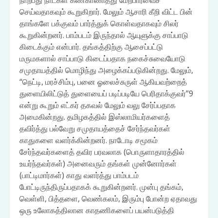
நாற்பது நாட்கள் கண்காணித்து மேற்பார்வைச்
செய்வதாகவும் கூறுகிறார். மேலும் ஆசாரி கீறி விட்ட பின்
தாங்களே பக்குவம் பார்த்துக் கொள்வதாகவும் சிலர்
கூறுகின்றனர். பாம்படம் இருந்தால் ஆயுளுக்கு சாப்பாடு
கிடைக்கும் என்பார். தங்கத்திற்கு ஆசைப்பட்டு
மருமகளால் சாப்பாடு கிடைப்பதாக நகைச்சுவையோடு
சமுதாயத்தில் மொழிந்து அழைக்கப்படுகின்றது. மேலும்,
“நெட்டி, மரச்சிம்பு, பனை ஓலைச்சுருள் ஆகியவற்றைத்
துளையிலிட்டுத் துளையைப் படிப்படியே பெரிதாக்குவர்”9
என்று கூறும் எட்கர் தகவல் மேலும் வலு சேர்ப்பதாக
அமைகின்றது. தமிழகத்தில் இஸ்லாமியர்களைத்
தவிர்த்து பல்வேறு சமுதாயத்தைச் சேர்ந்தவர்கள்
காதுகளை வளர்க்கின்றனர். நாடோடி சமூகம்
சேர்ந்தவர்களைத் தவிர பரவலாக (பொருளாதாரத்தில்
உயர்ந்தவர்கள்) அனைவரும் தங்கள் முன்னோர்கள்
(பாட்டிமார்கள்) காது வளர்த்து பாம்படம்
போட்டிருந்திருப்பதாகக் கூறுகின்றனர். முன்பு தங்கம்,
வெள்ளி, பித்தளை, வெண்கலம், இரும்பு போன்ற ஏதாவது
ஒரு உலோகத்திலான காதணிகளைப் பயன்படுத்தி