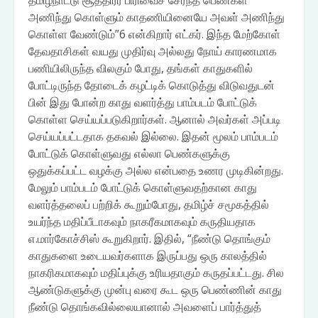
தமிழ்நாட்டு சூத்திரர் பிரிவைச் சேர்ந்த பெண்கள்
அணிந்து கொள்ளும் காதணியினையே அவள் அணிந்து
கொள்ள வேண்டும்”6 என்கிறார் எட்கர். இந்த மேற்கோள்
தேவதாசிகள் வயது முதிர்வு அல்லது நோய் காரணமாக
பணியிலிருந்த விலகும் போது, தங்கள் காதுகளில்
போட்டிருந்த தோடைக் கழட்டிக் கொடுத்து விடுவதுடன்
பின் இது போன்ற காது வளர்த்து பாம்படம் போட்டுக்
கொள்ள செய்யப்படுகிறார்கள். ஆனால் அவர்கள் அப்படி
செய்யப்பட்டதாக தகவல் இல்லை. இதன் மூலம் பாம்படம்
போட்டுக் கொள்ளுவது எல்லா பெண்களுக்கு
ஒதுக்கப்பட்ட வழக்கு அல்ல என்பதை உணர முடிகின்றது.
மேலும் பாம்படம் போட்டுக் கொள்ளுவதற்கான காது
வளர்த்தலைப் பற்றிக் கூறும்போது, தமிழ்ச் சமூகத்தில்
உயர்ந்த மதிப்பீடாகவும் நாகரீகமாகவும் கருதியதாக
எ.மார்கோச்சிஸ் கூறுகிறார். இதில், “நீண்டு தொங்கும்
காதுகளை உடையவர்களாக இருப்பது ஒரு காலத்தில்
நாகரிகமாகவும் மதிப்புக்கு உரியதாகும் கருதப்பட்டது. சில
ஆண்டுகளுக்கு முன்பு வரை கூட ஒரு பெண்ணின் காது
நீண்டு தொங்கவில்லையானால் அவளைப் பார்த்துத்