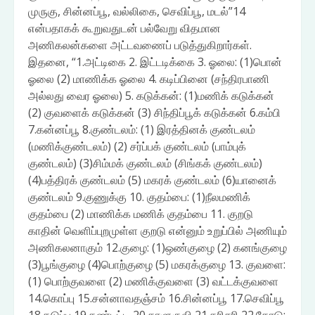
முருகு, சின்னப்பூ, வல்லிகை, செவிப்பூ, மடல்”14
என்பதாகக் கூறுவதுடன் பல்வேறு விதமான
அணிகலன்களை அட்டவணைப் படுத்துகிறார்கள்.
இதனை, “1.அட்டிகை 2. இட்டடிக்கை 3. ஓலை: (1)பொன்
ஓலை (2) மாணிக்க ஓலை 4. கடிப்பினை (சந்திரபாணி
அல்லது வைர ஓலை) 5. கடுக்கன்: (1)மணிக் கடுக்கன்
(2) குவளைக் கடுக்கன் (3) சிந்திப்பூக் கடுக்கன் 6.கம்பி
7.கன்னப்பூ 8.குண்டலம்: (1) இரத்தினக் குண்டலம்
(மணிக்குண்டலம்) (2) சர்ப்பக் குண்டலம் (பாம்புக்
குண்டலம்) (3)சிம்மக் குண்டலம் (சிங்கக் குண்டலம்)
(4)பத்திரக் குண்டலம் (5) மகரக் குண்டலம் (6)யானைக்
குண்டலம் 9.குணுக்கு 10. குதம்பை: (1)நீலமணிக்
குதம்பை (2) மாணிக்க மணிக் குதம்பை 11. குறடு
காதின் வெளிப்புறமுள்ள குறடு என்னும் உறுப்பில் அணியும்
அணிகலனாகும் 12.குழை: (1)ஒண்குழை (2) கனங்குழை
(3)பூங்குழை (4)பொற்குழை (5) மகரக்குழை 13. குவளை:
(1) பொற்குவளை (2) மணிக்குவளை (3) வட்டக்குவளை
14.கொப்பு 15.சன்னாவதஞ்சம் 16.சின்னப்பூ 17.செவிப்பூ