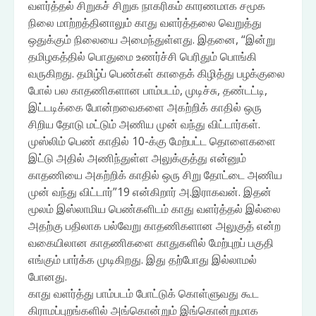
வளர்த்தல் சிறுகச் சிறுக நாகரிகம் காரணமாக சமூக
நிலை மாற்றத்தினாலும் காது வளர்த்தலை வெறுத்து
ஒதுக்கும் நிலையை அமைந்துள்ளது. இதனை, “இன்று
தமிழகத்தில் பொதுமை உணர்ச்சி பெரிதும் பொங்கி
வருகிறது. தமிழ்ப் பெண்கள் காதைக் கிழித்து பழக்குலை
போல் பல காதணிகளான பாம்படம், முடிச்சு, தண்டட்டி,
இட்டடிக்கை போன்றவைகளை அகற்றிக் காதில் ஒரு
சிறிய தோடு மட்டும் அணிய முன் வந்து விட்டார்கள்.
முஸ்லிம் பெண் காதில் 10-க்கு மேற்பட்ட தொளைகளை
இட்டு அதில் அணிந்துள்ள அலுக்குத்து என்னும்
காதணியை அகற்றிக் காதில் ஒரு சிறு தோட்டை அணிய
முன் வந்து விட்டார்”19 என்கிறார் அ.இராகவன். இதன்
மூலம் இஸ்லாமிய பெண்களிடம் காது வளர்த்தல் இல்லை
அதற்கு பதிலாக பல்வேறு காதணிகளான அலுகுத் என்ற
வகையிலான காதணிகளை காதுகளில் மேற்புறப் பகுதி
எங்கும் பார்க்க முடிகிறது. இது தற்போது இல்லாமல்
போனது.
காது வளர்த்து பாம்படம் போட்டுக் கொள்ளுவது கூட
கிராமப்புறங்களில் அங்கொன்றும் இங்கொன்றுமாக