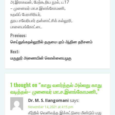
அ.இராகவன், மேற்கூறிய நூல், ப.17
– முனைவர் மா.ச.இளங்கோமணி,
உதவிப் பேராசிரியர்,
தூய சவேரியார் தன்னாட்சிக் கல்லூரி,
பாளையங்கோட்டை
Continue
Previous:
செய்துங்கநல்லூரில் தருமை புரம் ஆதின தரிசனம்
Reading
Next:
மருதூர் அணையின் கொள்ளையழகு
1 thought on “
காது வளர்த்தல் அல்லது காது
வடித்தல்– முனைவர் மா.ச.இளங்கோமணி,
”
Dr. M. S. Ilangomani
says:
November 14, 2021 at 4:15 pm
கீற்றில் வெளிவந்த இக்கட்டுரை மீண்டும் மறு