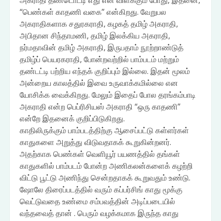
அகராதி தண்டொட்டி எது என விளக்கும் போது, இதனை,
“பெண்கள் காதணி வகை” என்கிறது. வேறுபல
அகராதிகளாக சதுரகராதி, கழகத் தமிழ் அகராதி,
அபிதான சிந்தாமணி, தமிழ் இலக்கிய அகராதி,
நர்மதாவின் தமிழ் அகராதி, இருபதாம் நூற்றாண்டுத்
தமிழ்ப் பெயரகராதி, போன்றவற்றில் பாம்படம் மற்றும்
தண்டட்டி பற்றிய எந்தக் குறிப்பும் இல்லை. இதன் மூலம்
அன்றைய காலத்தில் இவை உருவாக்கமில்லை என
யோசிக்க வைக்கிறது. மேலும் இதைப் போல தரங்கம்பாடி
அகராதி என்ற பெப்ரிசியஸ் அகராதி “ஒரு காதணி”
என்றே இதனைக் குறிப்பிடுகிறது.
காதிலிருக்கும் பாம்படத்திற்கு ஆசைப்பட்டு கள்ளர்கள்
காதுகளை அறுத்து விடுவதாகக் கூறுகின்றனர்.
அதற்காக பெண்கள் வெளியூர் பயணத்தில் தங்கள்
காதுகளில் பாம்படம் போன்ற அணிகலன்களைக் கழற்றி
விட்டு பூட்டு அணிந்து சென்றதாகக் கூறுவதும் உண்டு.
ஷோலே திரைப்படத்தில் வரும் கப்பர்சிங் காது மூக்கு
வெட்டுவதை உண்மை சம்பவத்தின் அடிப்படையில்
வந்தவைத் தான் . பெரும் வழக்கமாக இருந்த காது