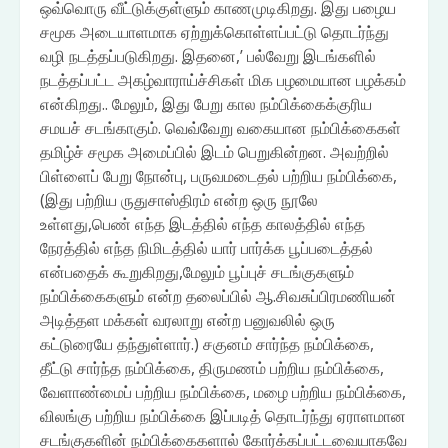
ஒவ்வொரு வீட்டுக்குள்ளும் காணமுடிகிறது. இது பழைய
சமூக அடையாளமாக ஏற்றுக்கொள்ளப்பட்டு தொடர்ந்து
வழி நடத்தப்படுகிறது. இதனை,’ பல்வேறு இடங்களில்
நடத்தப்பட்ட அகழ்வாராய்ச்சிகள் மிக பழமையான பழக்கம்
என்கிறது.. மேலும், இது பேறு கால நம்பிக்கைக்குரிய
சமயச் சடங்காகும். வெவ்வேறு வகையான நம்பிக்கைகள்
தமிழ்ச் சமூக அமைப்பில் இடம் பெறுகின்றன. அவற்றில்
பிள்ளைப் பேறு நோன்பு, பருவமடைதல் பற்றிய நம்பிக்கை,
(இது பற்றிய ருதுசாஸ்திரம் என்ற ஒரு நூலே
உள்ளது,பெண் எந்த இடத்தில் எந்த காலத்தில் எந்த
நேரத்தில் எந்த நிமிடத்தில் யார் பார்க்க பூப்படைத்தல்
என்பதைக் கூறுகிறது,மேலும் பூப்புச் சடங்குகளும்
நம்பிக்கைகளும் என்ற தலைப்பில் ஆ.சிவசுப்பிரமணியன்
அடித்தள மக்கள் வரலாறு என்ற பனுவலில் ஒரு
கட்டுரையே தந்துள்ளார்.) சகுனம் சார்ந்த நம்பிக்கை,
தீட்டு சார்ந்த நம்பிக்கை, திருமணம் பற்றிய நம்பிக்கை,
வேளாண்மைப் பற்றிய நம்பிக்கை, மழை பற்றிய நம்பிக்கை,
விலங்கு பற்றிய நம்பிக்கை இப்படித் தொடர்ந்து ஏராளமான
சடங்குகளின் நம்பிக்கைகளால் கோர்க்கப்பட்டவையாகவே