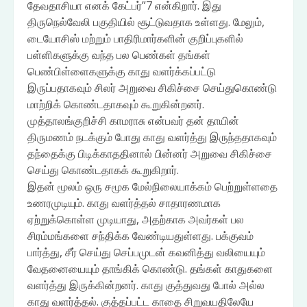
தேவதாசியா எனக் கேட்பர்”7 என்கிறார். இது
திருநெல்வேலி பகுதியில் சூட்டுவதாக உள்ளது. மேலும்,
டையோசிஸ் மற்றும் பாதிரிமார்களின் குறிப்புகளில்
பள்ளிகளுக்கு வந்த பல பெண்கள் தங்கள்
பெண்பிள்ளைகளுக்கு காது வளர்க்கப்பட்டு
இருப்பதாகவும் சிலர் அறுவை சிகிச்சை செய்துகொண்டு
மாற்றிக் கொண்டதாகவும் கூறுகின்றனர்.
முத்தாலங்குறிச்சி காமராசு என்பவர் தன் தாயின்
திருமணம் நடக்கும் போது காது வளர்த்து இருந்ததாகவும்
தந்தைக்கு பிடிக்காததினால் பின்னர் அறுவை சிகிச்சை
செய்து கொண்டதாகக் கூறுகிறார்.
இதன் மூலம் ஒரு சமூக மேல்நிலையாக்கம் பெற்றுள்ளதை
உணரமுடியும். காது வளர்த்தல் சாதாரணமாக
ஏற்றுக்கொள்ள முடியாது, அதற்காக அவர்கள் பல
சிரம்மங்களை சந்திக்க வேண்டியதுள்ளது. பக்குவம்
பார்த்து, சீர் செய்து செப்பமுடன் கவனித்து வலியையும்
வேதனையையும் தாங்கிக் கொண்டு. தங்கள் காதுகளை
வளர்த்து இருக்கின்றனர். காது குத்துவது போல் அல்ல
காது வளர்த்தல். குத்தப்பட்ட காதை சிறுவயதிலேயே