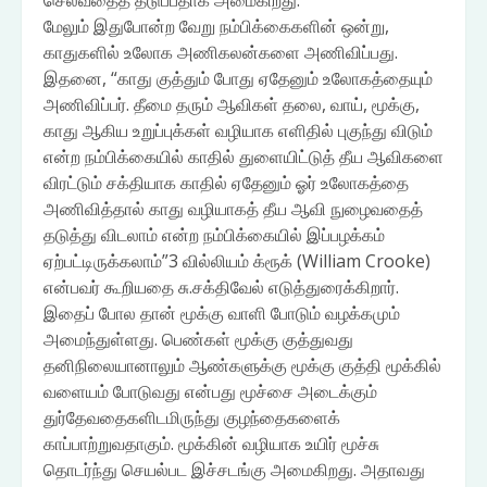
செல்வதைத் தடுப்பதாக அமைகிறது.
மேலும் இதுபோன்ற வேறு நம்பிக்கைகளின் ஒன்று,
காதுகளில் உலோக அணிகலன்களை அணிவிப்பது.
இதனை, “காது குத்தும் போது ஏதேனும் உலோகத்தையும்
அணிவிப்பர். தீமை தரும் ஆவிகள் தலை, வாய், மூக்கு,
காது ஆகிய உறுப்புக்கள் வழியாக எளிதில் புகுந்து விடும்
என்ற நம்பிக்கையில் காதில் துளையிட்டுத் தீய ஆவிகளை
விரட்டும் சக்தியாக காதில் ஏதேனும் ஓர் உலோகத்தை
அணிவித்தால் காது வழியாகத் தீய ஆவி நுழைவதைத்
தடுத்து விடலாம் என்ற நம்பிக்கையில் இப்பழக்கம்
ஏற்பட்டிருக்கலாம்”3 வில்லியம் க்ரூக் (William Crooke)
என்பவர் கூறியதை சு.சக்திவேல் எடுத்துரைக்கிறார்.
இதைப் போல தான் மூக்கு வாளி போடும் வழக்கமும்
அமைந்துள்ளது. பெண்கள் மூக்கு குத்துவது
தனிநிலையானாலும் ஆண்களுக்கு மூக்கு குத்தி மூக்கில்
வளையம் போடுவது என்பது மூச்சை அடைக்கும்
துர்தேவதைகளிடமிருந்து குழந்தைகளைக்
காப்பாற்றுவதாகும். மூக்கின் வழியாக உயிர் மூச்சு
தொடர்ந்து செயல்பட இச்சடங்கு அமைகிறது. அதாவது