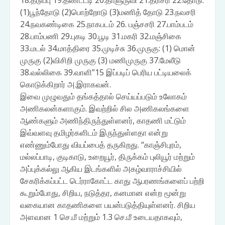
18.தடுப்பு 19.தண்டட்டி 20.தாளுருவி 21.தரிசரி 22.தோடு:
(1)பூந்தோடு (2)பொற்றோடு (3)மணித் தோடு 23.நவசரி
24.நவகண்டிகை 25.நாகபடம் 26. பஞ்சசரி 27.பாம்படம்
28.பாம்பணி 29.புகடி 30.பூடி 31.மகரி 32.மஞ்சிகை
33.மடல் 34.மாத்திரை 35.முடிச்சு 36.முருகு: (1) மொன்
முருகு (2)விசிறி முருகு (3) மணிமுருகு 37.மேலீடு
38.வல்லிகை 39.வாளி”15 இப்படிப் பெரிய பட்டியலைக்
கொடுக்கிறார் அ.இராகவன்.
இவை முழுவதும் தங்கத்தால் செய்யப்படும் உலோகம்
அணிகலன்களாகும். இவற்றில் சில அணிகலங்களை
ஆண்களும் அணிந்திருந்துள்ளனர், காதணி மட்டும்
இவ்வளவு தமிழர்களிடம் இருந்துள்ளதா என்று
எண்ணும்போது வியப்பைத் தருகிறது. “காஞ்சிபுரம்,
மல்லப்பாடி, குடிகாடு, உறையூர், திருக்கம் புலியூர் மற்றும்
அப்புக்கல்லு ஆகிய இடங்களில் அகழ்வாராச்சியில்
சேகரிக்கப்பட்ட டெர்ராகோட்ட காது ஆபரணங்களைப் பற்றி
கூறும்போது, சிறிய, நடுத்தர, கனமான என்ற மூன்று
வகையான காதணிகளை பயன்படுத்தியுள்ளனர். சிறிய
அளவான 1 செ.மீ மற்றும் 1.3 செ.மீ உடையதாகவும்,