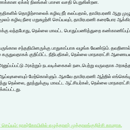
க்கணக்கான ஏக்கர் நிலங்கள் பாசன வசதி பெறுகின்றன.
ில பகுதிகளில் தொழிற்சாலைக் கழிவு நீர் கலப்பதால், தாமிரபரணி ஆறு
 மூலம் கழிவு நீரை மறுசுழற்சி செய்யவும், தாமிரபரணி கரையோர ஆக்கிரம
ணைக்கு வந்தபோது, நெல்லை மாவட்ட பொதுப்பணித்துறை கண்காணிப்புப் ப
ருங்கால சந்ததியினருக்கு பாதுகாப்பாக வழங்க வேண்டும். தவறினால
் கருதுவதாகக் குறிப்பிட்ட நீதிபதிகள், நெல்லை மாநகராட்சி ஆணையரை
அனுப்பப்பட்டு அகற்றும் நடவடிக்கைகள் நடைபெற்று வருவதாக அரசுத்தரப
ஆய்வுகளையும் மேற்கொள்ளும். ஆகவே தாமிரபரணி ஆற்றில் எங்கெங்கு 
்து நெல்லை, தூத்துக்குடி மாவட்ட ஆட்சியர்கள், நெல்லை மாநகராட்ச
கப்பட்டது.
்யும்: நாகர்கோயிலில் எழுத்தாளர் முத்தாலங்குறிச்சி காமராசு.