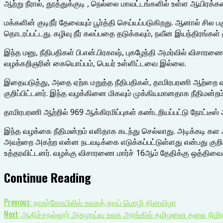
ஆற்று நீரால், தூத்துக்குடி , நெல்லை மாவட்டங்களில் உள்ள ஆயிர
மக்களின் குடிநீர் தேவையும் பூர்த்தி செய்யப்படுகிறது. ஆனால் ச
தொடரப்பட்டது. கழிவு நீர் கலப்பதை தடுக்கவும், நவீன இயந்திரங்கள்
இந்த மனு, நீதிபதிகள் பி.என்.பிரகாஷ், புகழேந்தி அமர்வில் விசார
வழக்கறிஞரின் கையொப்பம், பெயர் உள்ளிட்டவை இல்லை.
இதையடுத்து, அதை ஏற்க மறுத்த நீதிபதிகள், தாமிரபரணி ஆற்றை வ
குறிப்பிட்டனர். இந்த வழக்கினை மிகவும் முக்கியமானதாக நீதிமன்றம
தாமிரபரணி ஆற்றில் 969 ஆக்கிரமிப்புகள் கண்டறியப்பட்டு நோட்டீஸ் 
இந்த வழக்கை நீதிமன்றம் எளிதாக கடந்து செல்லாது. அடிக்கடி கள 
அவற்றை அகற்ற என்ன நடவடிக்கை எடுக்கப்பட்டுள்ளது என்பது குறித
உத்தரவிட்டனர். வழக்கு விசாரணை மார்ச் 16ஆம் தேதிக்கு ஒத்திவைக்
Continue Reading
Previous:
நாகர்கோயிலில் உலகத் தாய் மொழி தினவிழா
Next:
ஆதிச்சநல்லூர் அகழாய்வு உலக அரங்கில் தமிழனை தலை நிமிர செய