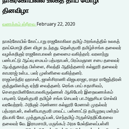
தினவிழா
வணக்கம் ஸ்ரீவை
February 22, 2020
நாகர்கோயில் கோட்டாறு ராஜகோகிலா தமிழ் அரங்கத்தில் உலகத்
தாய்மொழி தின விழா நடந்தது. தென்குமரி தமிழ்ச்சங்க தலைவர்
வழக்கறிஞர் ராஜகோபாலன் தலைமை வகித்தார். வரலாற்று
பண்பாட்டு ஆய்வு மையம் பத்மநாபன், பிரம்மஞான சபை தலைவர்
ஆபத்துகாத்த பிள்ளை, சிவந்தி ஆதித்தனார் கல்லூரி தலைவர்
காமராஜ் உள்பட பலர் முன்னிலை வகித்தனர்.
ராஜம்சந்திர ஹாசன், ஜான்சிராணி விஜயராஜா, ராதா ராஜேந்திரன்
குத்துவிளக்கு ஏற்றி வைத்தனர். ரெங்க பாய் சதாசிவம்,
சௌதாமினிகோபாலகிருஷ்ணன் ஆகியோர் இறைவணக்கம்
பாடினர். தென்குமரி தமிழ்ச் சங்க செயலர் பா.அனுசியா செல்வி
வரவேற்றார். அறிஞர் அண்ணா கல்லூரி மேனாள் முதல்வர்
பத்மநாபன், கன்னியாகுமரி மாவட்ட பன்னாட்டு தமிழுறவு மன்றம்
தியாகி கோ. முத்துகருப்பன், செந்தமிழ் அருள்நெறிப்பேரவை
தலைவர் வே. இராமசாமி, மருங்கூர் அரசு மேல்நிலைப்பள்ளி