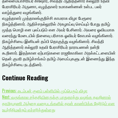
தலைமையாசிரியர் கிஷோர், சிவந்தி ஆதித்தனார் கல்லூரி உதவி
பேராசிரியர் அருணா, எழுத்தாளர் உமாகண்ணன் உள்பட பலர்
வாழ்த்துரை வழங்கினர்.
எழுத்தாளர் முத்தாலங்குறிச்சி காமராசு விழா பேரூரை
நிகழ்த்தினார். ஆதிச்சநல்லூரில் அகழாய்வு செய்யும் போது தமிழ்
மூத்த மொழி என புலப்படும் என அவர் பேசினார். அவரை ஓவியமாக
வரைந்து மேடையில் நினைவு பரிசாக ஓவியர் கோபால் வழங்கினார்.
நிகழ்ச்சியை இனியன் தம்பி தொகுத்து வழங்கினார். சிவந்தி
ஆதித்தனார் கல்லூரி உதவி பேராசிரியர் நாராயணன் நன்றி
கூறினார். இதற்கான ஏற்பாடுகளை ராஜகோகிலா அறக்கட்டளையின்
தென் குமரி தமிழ்ச்சங்கம் தமிழ் அமைப்புகளுடன் இணைந்து இந்த
நிகழ்ச்சியை நடத்தினர்.
Continue Reading
Previous:
கடம்பன் குளம் பள்ளியில் முப்பெரும் விழா
Next:
வருங்கால சந்ததியினருக்கு பாதுகாத்து வழங்க தவறினால்
தாமிரபரணி ஆற்றை வரைபடங்களில் தான் காண்பிக்க நேரிடும் என
உயர்நீதிமன்றம் எச்சரித்துள்ளது