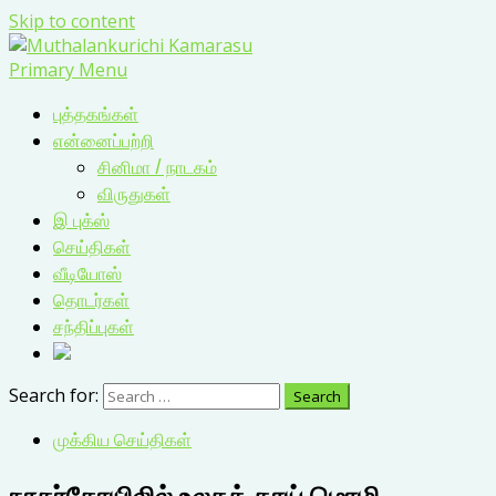
Skip to content
Primary Menu
புத்தகங்கள்
என்னைப்பற்றி
சினிமா / நாடகம்
விருதுகள்
இ புக்ஸ்
செய்திகள்
வீடியோஸ்
தொடர்கள்
சந்திப்புகள்
Search for:
முக்கிய செய்திகள்
நாகர்கோயிலில் உலகத் தாய் மொழி