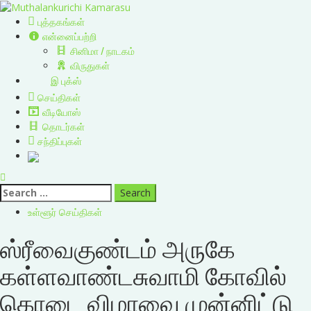
Skip
to
Primary
புத்தகங்கள்
content
Menu
என்னைப்பற்றி
சினிமா / நாடகம்
விருதுகள்
இ புக்ஸ்
செய்திகள்
வீடியோஸ்
தொடர்கள்
சந்திப்புகள்
Search
for:
உள்ளூர் செய்திகள்
ஸ்ரீவைகுண்டம் அருகே
கள்ளவாண்டசுவாமி கோவில்
கொடை விழாவை முன்னிட்டு