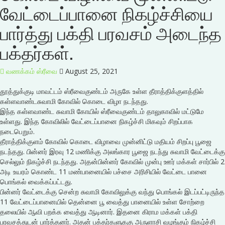
வேட்டைப்பானை நிகழ்ச்சியை
பார்த்து பக்தி பரவசம் அடைந்த
பக்தர்கள்.
வணக்கம் ஸ்ரீவை
August 25, 2021
தூத்துக்குடி மாவட்டம் ஸ்ரீவைகுண்டம் அருகே உள்ள தீராத்திக்குளத்தில்
கள்ளவாண்டசுவாமி கோவில் கொடை விழா நடந்தது.
இந்த கள்ளவாண்ட சுவாமி கோயில் ஸ்ரீவைகுண்டம் தாலுகாவில் மட்டுமே
உள்ளது. இந்த கோவிலில் வேட்டைப்பானை நிகழ்ச்சி மிகவும் சிறப்பாக
நடைபெறும்.
தீராத்திக்குளம் கோவில் கொடை விழாவை முன்னிட்டு மதியம் சிறப்பு பூஜை
நடந்தது. பின்னர் இரவு 12 மணிக்கு அலங்கார பூஜை நடந்து சுவாமி வேட்டைக்கு
செல்லும் நிகழ்ச்சி நடந்தது. அதன்பின்னர் கோவில் முன்பு ஊர் மக்கள் சார்பில் 2
அடி உயரம் கொண்ட 11 மண்பானையில் பச்சை அரிசியில் வேட்டை பானை
பொங்கல் வைக்கப்பட்டது.
பின்னர் வேட்டைக்கு சென்ற சுவாமி கோவிலுக்கு வந்து பொங்கல் இடப்பட்டிருந்த
11 வேட்டைப்பானையில் தென்னை பூ வைத்து பானையில் உள்ள சோற்றை
தலையில் ஆவி பறக்க வைத்து ஆடினார். இதனை கிராம மக்கள் பக்தி
பரவசத்துடன் பார்த்தனர். அதன் பக்தர்களுககு அருளாசி வழங்கும் நிகழ்ச்சி