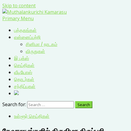
Skip to content
Primary Menu
புத்தகங்கள்
என்னைப்பற்றி
சினிமா / நாடகம்
விருதுகள்
இ புக்ஸ்
செய்திகள்
வீடியோஸ்
தொடர்கள்
சந்திப்புகள்
Search for:
உள்ளூர் செய்திகள்
தேவாலயங்களில் திருவிழா திருப்பலி