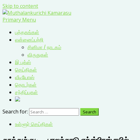
Skip to content
Primary Menu
புத்தகங்கள்
என்னைப்பற்றி
சினிமா / நாடகம்
விருதுகள்
இ புக்ஸ்
செய்திகள்
வீடியோஸ்
தொடர்கள்
சந்திப்புகள்
Search for:
உள்ளூர் செய்திகள்
தூத்துக்குடி – பாலக்காடு எக்ஸ்பிரஸ் ரயில்