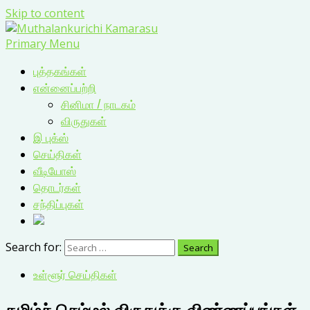
Skip to content
Primary Menu
புத்தகங்கள்
என்னைப்பற்றி
சினிமா / நாடகம்
விருதுகள்
இ புக்ஸ்
செய்திகள்
வீடியோஸ்
தொடர்கள்
சந்திப்புகள்
Search for:
உள்ளூர் செய்திகள்
தமிழ்ச் செம்மல் விருதுக்கு விண்ணப்பங்கள்