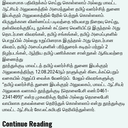
இலவசமாக பதிவிறக்கம் செய்து கொள்ளலாம் அல்லது மாவட்ட
ஆட்சியர் அலுவலகத்தில் அமைந்துள்ள தமிழ் வளர்ச்சித் துணை
இயக்குநர் அலுவலகத்தில் நேரில் பெற்றுக் கொள்ளலாம்.
விருதுக்கான விண்ணப்பப் படிவத்தை உரியவாறு நிறைவு செய்து,
தன்விவரக்குறிப்பு, நூல்கள் கட்டுரை வெளியிட்டு இருந்தால் அது
தொடர்பான விவரங்கள், தமிழ் சங்கங்கள், தமிழ் அமைப்புகளில்
பொறுப்பில் அல்லது உறுப்பினராக இருந்தால் அது தொடர்பான
விவரம், தமிழ் அமைப்புகளின் பரிந்துரைக் கடிதம் மற்றும் 2
நிழற்படங்கள், ஆற்றிய தமிழ் பணிக்கான சான்றுகள் ஆகியவற்றை
இணைத்து
தூத்துக்குடி மாவட்டத் தமிழ் வளர்ச்சித் துணை இயக்குநர்
அலுவலகத்திற்கு 12.08.2024ஆம் நாளுக்குள் கிடைக்கப்பெறும்
வகையில் அனுப்பி வைக்க வேண்டும். மேலும் விவரங்களுக்கு
“தமிழ் வளர்ச்சித் துணை இயக்குநர் அலுவலகம், மாவட்ட ஆட்சியர்
அலுவலக வளாகம் தூத்துக்குடி (தொலைபேசி எண்.0461-
2341499)” என்ற முகவரிக்கு நேரில் அல்லது தொலைபேசி
வாயிலாக தகவல்களை தெரிந்துக் கொள்ளலாம் என்று தூத்துக்குடி
மாவட்ட ஆட்சியர் கோ.லட்சுமிபதி தெரிவித்துள்ளார்.
Continue Reading