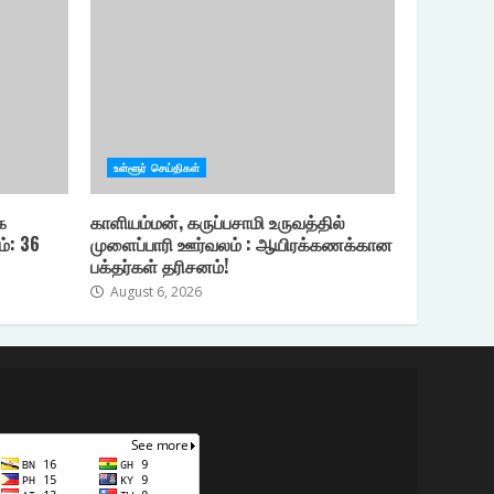
உள்ளூர் செய்திகள்
க
காளியம்மன், கருப்பசாமி உருவத்தில்
ம்: 36
முளைப்பாரி ஊர்வலம் : ஆயிரக்கணக்கான
பக்தர்கள் தரிசனம்!
August 6, 2026