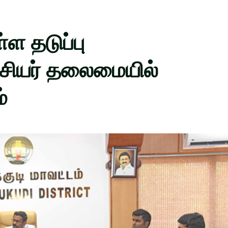
்ள தடுப்பு
சியர் தலைமையில்
்