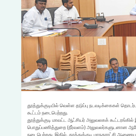
தூத்துக்குடியில் வெள்ள தடுப்பு நடவடிக்கைகள் தொ
கூட்டம் நடைபெற்றது.
தூத்துக்குடி மாவட்ட ஆட்சியர் அலுவலகக் கூட்டரங்கில
பொதுப்பணித்துறை (நீர்வளம்) அலுவலர்களுடனான ஆலோ
நடைபெற்றது. இதில், தூத்துக்குடி மாநகராட்சி ஆணைய