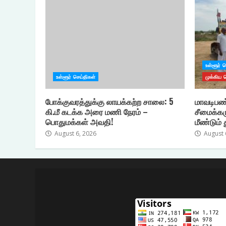
உள்ளூர் 
உள்ளூர் செய்திகள்
முக்கிய 
போக்குவரத்துக்கு லாயக்கற்ற சாலை: 5
மாவடிபண
கி.மீ கடக்க அரை மணி நேரம் –
சீமைக்கர
பொதுமக்கள் அவதி!
மீண்டும் 
August 6, 2026
August 