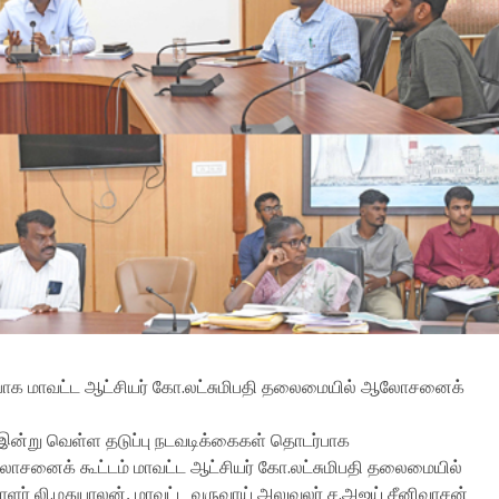
டர்பாக மாவட்ட ஆட்சியர் கோ.லட்சுமிபதி தலைமையில் ஆலோசனைக்
் இன்று வெள்ள தடுப்பு நடவடிக்கைகள் தொடர்பாக
₹
330.00
சனைக் கூட்டம் மாவட்ட ஆட்சியர் கோ.லட்சுமிபதி தலைமையில்
₹
200.00
ாளர் லி.மதுபாலன், மாவட்ட வருவாய் அலுவலர் ச.அஜய் சீனிவாசன்
ADD TO CART