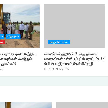
கள்
கட்டுரைகள்
கள்
உள்ளூர் செய்திகள்
 தாமிரபரணி ஆற்றில்
மகளிர் கல்லூரியில் 2-வது நாளாக
ல மரங்கள் அகற்றும்
மாணவிகள் உள்ளிருப்புப் போராட்டம்: 36
 துவக்கம்!
பேரின் எதிர்காலம் கேள்விக்குறி!
026
August 6, 2026