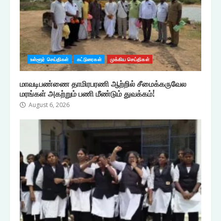
உள்ளூர் செய்திகள்
கட்டுரைகள்
முக்கிய செய்திகள்
மாவடிபண்ணை தாமிரபரணி ஆற்றில் சீமைக்கருவேல
மரங்கள் அகற்றும் பணி மீண்டும் துவக்கம்!
August 6, 2026