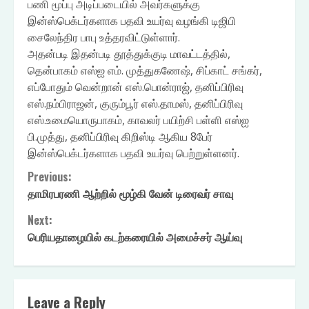
பணி மூப்பு அடிப்படையில் அவர்களுக்கு
இன்ஸ்பெக்டர்களாக பதவி உயர்வு வழங்கி டிஜிபி
சைலேந்திர பாபு உத்தரவிட்டுள்ளார்.
அதன்படி இதன்படி தூத்துக்குடி மாவட்டத்தில்,
தென்பாகம் எஸ்ஐ எம். முத்துகணேஷ், சிப்காட் சங்கர்,
எப்போதும் வென்றான் எஸ்.பொன்ராஜ், தனிப்பிரிவு
எஸ்.நம்பிராஜன், குரும்பூர் எஸ்.தாமஸ், தனிப்பிரிவு
எஸ்.உமையொருபாகம், காவலர் பயிற்சி பள்ளி எஸ்ஐ
பி.முத்து, தனிப்பிரிவு கிறிஸ்டி ஆகிய 8பேர்
இன்ஸ்பெக்டர்களாக பதவி உயர்வு பெற்றுள்ளனர்.
Continue
Previous:
தாமிரபரணி ஆற்றில் மூழ்கி வேன் டிரைவர் சாவு
Reading
Next:
பெரியதாழையில் கடற்கரையில் அமைச்சர் ஆய்வு
Leave a Reply