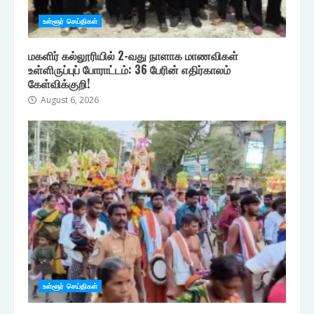
உள்ளூர் செய்திகள்
மகளிர் கல்லூரியில் 2-வது நாளாக மாணவிகள்
உள்ளிருப்புப் போராட்டம்: 36 பேரின் எதிர்காலம்
கேள்விக்குறி!
August 6, 2026
உள்ளூர் செய்திகள்