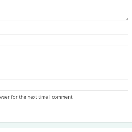
₹
200.00
₹
330.00
₹
210.0
ADD TO CART
ADD TO CART
ADD TO CA
wser for the next time I comment.