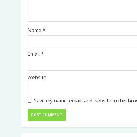
Name
*
₹
270.00
ADD TO CART
Email
*
Website
Save my name, email, and website in this bro