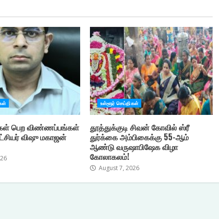
கள்
உள்ளூர் செய்திகள்
கள் பெற விண்ணப்பங்கள்
தூத்துக்குடி சிவன் கோவில் ஸ்ரீ
ட்சியர் விஷு மகாஜன்
துர்க்கை அம்பிகைக்கு 55-ஆம்
ஆண்டு வருஷாபிஷேக விழா
கோலாகலம்!
026
August 7, 2026