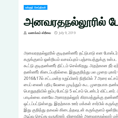
உள்ளூர் செய்திகள்
அனவரதநல்லூரில் போஸ
வணக்கம் ஸ்ரீவை
July 9, 2019
அனவரதநல்லூரில் குடிதண்ணீர் தட்டுபாடு என போஸ்டர் ஓட்
கருங்குளம் ஒன்றியம் வசவப்புரம் பஞ்சாயத்துக்கு உள்
கூட்டு குடிதண்ணீர் திட்டம் செல்கிறது. அதற்கான நீர்
தண்ணீர் கிடைப்பதில்லை. இதுகுறித்து பல முறை புகார
2016&17ல் சட்டமன்ற உறுப்பினர் நிதியில் 7 அரை லட்ச
பைப் லைன் பதிபு வேலை முடிந்தும் கூட முறையாக தண்
பொதுநதியில் ஐம்பு போட்டு 5 லட்சம் டெண்டர் விட்டனர
பாடில்லை. எனவே அனரதநல்லூர் கிராமத்துக்கு தண்ணீர
ஒட்டப்பட்டுள்ளது. இதற்காக ஊர் மக்கள் சார்பில் கரு
இது குறித்து தகவல் கிடைத்தவுடன் கருங்குளம் ஒன்
ஆய்வு செய்து வருகிறார். விரைவில் அனவரதநல்லூர் ம