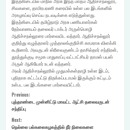
இதற்கிடையில் மாநில அரசு இந்த மாதம் ஆதிச்சநல்லூர்,
சிவகளை, தாமிரபரணி கரையில் உள்ள பல இடங்களில்
அகழாய்வு செய்ய நடவடிக்கை எடுத்துள்ளது.
இதற்கிடையில் தமிழ்நாடு அரசு பணியாளர்கள்
தேர்வாணயம் தலைவர் டாக்டர் அருள்மொழி
ஆதிச்சநல்லூரை பார்வையிட வந்தார். ஆதிச்சநல்லூர்
குறித்து எழுத்தாளர் முத்தாலங்குறிச்சி காமராசு விளக்கி
கூறினார். அவருடன் ஸ்ரீவைகுண்டம் தாசில்தார் சந்திரன்,
தூத்துக்குடி சமூக பாதுகாப்பு வட்டாட்சியர் தாமஸ் பயஸ்
அருள் ஆகியோர் உடன் வந்தனர்.
அவர் ஆதிச்சநல்லூரில் முதுமக்கள்தாழி உள்ள இடம்,
புதிதாக கட்டப்பட்டு திறக்கப்படாமல் இருக்கும் கட்டிடம்
உள்பட பல இடங்களை பார்வையிட்டார்.
Continue
Previous:
புத்தாண்டை முன்னிட்டு மாவட்ட ஆட்சி தலைவருடன்
Reading
சந்திப்பு
Next:
நெல்லை பல்கலைகழகத்தில் நீர் நிலைகளை