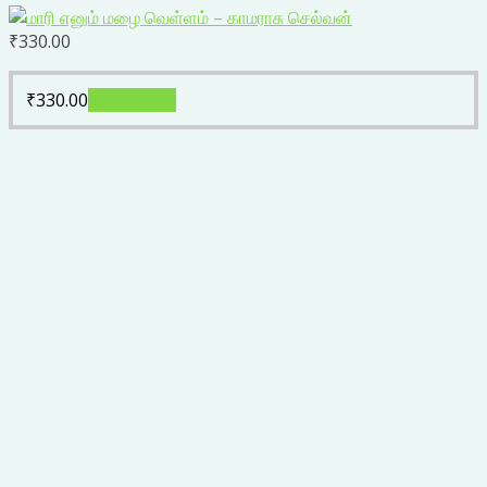
₹
330.00
₹
330.00
Add to cart