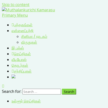
Skip to content
Primary Menu
புத்தகங்கள்
என்னைப்பற்றி
சினிமா / நாடகம்
விருதுகள்
இ புக்ஸ்
செய்திகள்
வீடியோஸ்
தொடர்கள்
சந்திப்புகள்
Search for:
உள்ளூர் செய்திகள்