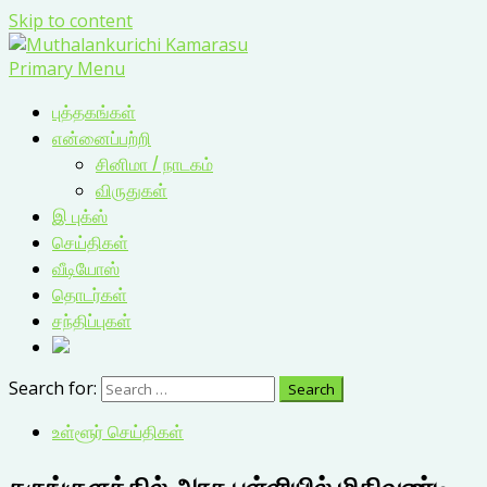
Skip to content
Primary Menu
புத்தகங்கள்
என்னைப்பற்றி
சினிமா / நாடகம்
விருதுகள்
இ புக்ஸ்
செய்திகள்
வீடியோஸ்
தொடர்கள்
சந்திப்புகள்
Search for:
உள்ளூர் செய்திகள்
கருங்குளத்தில் அரசு பள்ளியில் மிதிவண்டி