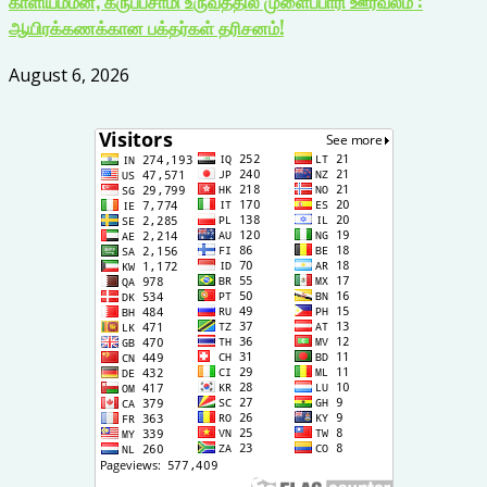
காளியம்மன், கருப்பசாமி உருவத்தில் முளைப்பாரி ஊர்வலம் :
ஆயிரக்கணக்கான பக்தர்கள் தரிசனம்!
August 6, 2026