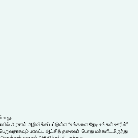
ள்ளது.
யில் அரசால் அறிவிக்கப்பட்டுள்ள “உங்களை தேடி உங்கள் ஊரில்”
டைபெறுவதாகவும் மாவட்ட ஆட்சித் தலைவர் பொது மக்களிடமிருந்து
ள்வார் எனவும் அறிவிக்கப்பட்டிருந்தது.