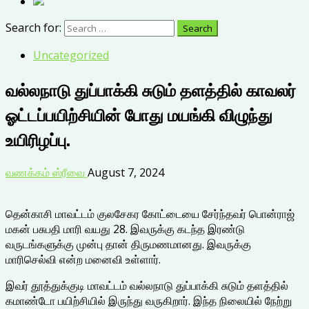
Search for:
Uncategorized
வல்லநாடு துப்பாக்கி சுடும் தளத்தில் காவலர்
ஓட்டப்பயிற்சியின் போது மயங்கி விழுந்து
உயிரிழப்பு.
வணக்கம் ஸ்ரீவை
August 7, 2024
தென்காசி மாவட்டம் குலசேகர கோட்டையை சேர்ந்தவர் பொன்ராஜ்
மகன் பசுபதி மாரி வயது 28. இவருக்கு கடந்த இரண்டு
வருடங்களுக்கு முன்பு தான் திருமணமானது. இவருக்கு
மாரிசெல்வி என்ற மனைவி உள்ளார்.
இவர் தூத்துக்குடி மாவட்டம் வல்லநாடு துப்பாக்கி சுடும் தளத்தில்
கமாண்டோ பயிற்சியில் இருந்து வருகிறார். இந்த நிலையில் நேற்று