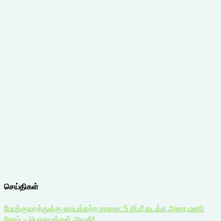
செய்திகள்
போக்குவரத்துக்கு லாயக்கற்ற சாலை: 5 கி.மீ கடக்க அரை மணி
நேரம் – பொதுமக்கள் அவதி!