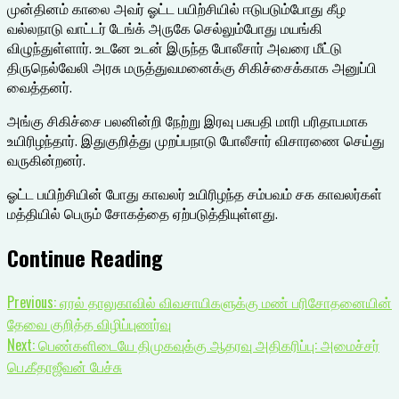
முன்தினம் காலை அவர் ஓட்ட பயிற்சியில் ஈடுபடும்போது கீழ
வல்லநாடு வாட்டர் டேங்க் அருகே செல்லும்போது மயங்கி
விழுந்துள்ளார். உடனே உடன் இருந்த போலீசார் அவரை மீட்டு
திருநெல்வேலி அரசு மருத்துவமனைக்கு சிகிச்சைக்காக அனுப்பி
வைத்தனர்.
அங்கு சிகிச்சை பலனின்றி நேற்று இரவு பசுபதி மாரி பரிதாபமாக
உயிரிழந்தார். இதுகுறித்து முறப்பநாடு போலீசார் விசாரணை செய்து
வருகின்றனர்.
ஓட்ட பயிற்சியின் போது காவலர் உயிரிழந்த சம்பவம் சக காவலர்கள்
மத்தியில் பெரும் சோகத்தை ஏற்படுத்தியுள்ளது.
Continue Reading
Previous:
ஏரல் தாலுகாவில் விவசாயிகளுக்கு மண் பரிசோதனையின்
தேவை குறித்த விழிப்புணர்வு
Next:
பெண்களிடையே திமுகவுக்கு ஆதரவு அதிகரிப்பு: அமைச்சர்
பெ.கீதாஜீவன் பேச்சு