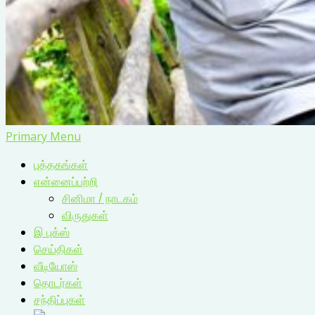
Primary Menu
புத்தகங்கள்
என்னைப்பற்றி
சினிமா / நாடகம்
விருதுகள்
இ புக்ஸ்
செய்திகள்
வீடியோஸ்
தொடர்கள்
சந்திப்புகள்