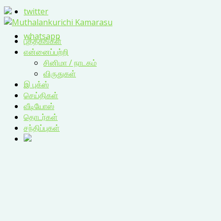
twitter
whatsapp
புத்தகங்கள்
என்னைப்பற்றி
சினிமா / நாடகம்
விருதுகள்
இ புக்ஸ்
செய்திகள்
வீடியோஸ்
தொடர்கள்
சந்திப்புகள்