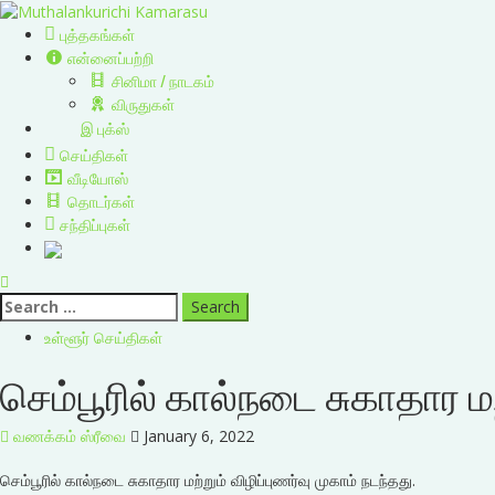
Skip
to
Primary
புத்தகங்கள்
content
Menu
என்னைப்பற்றி
சினிமா / நாடகம்
விருதுகள்
இ புக்ஸ்
செய்திகள்
வீடியோஸ்
தொடர்கள்
சந்திப்புகள்
Search
for:
உள்ளூர் செய்திகள்
செம்பூரில் கால்நடை சுகாதார மற
வணக்கம் ஸ்ரீவை
January 6, 2022
செம்பூரில் கால்நடை சுகாதார மற்றும் விழிப்புணர்வு முகாம் நடந்தது.