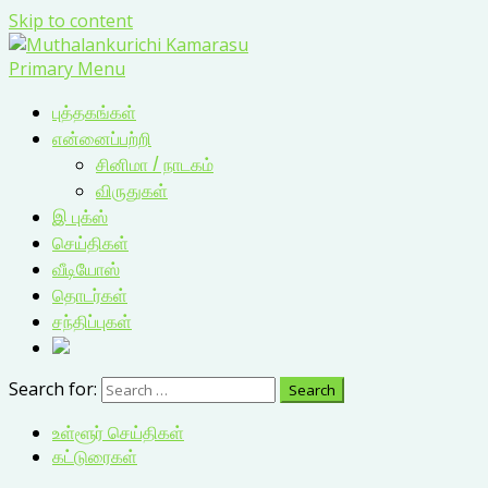
Skip to content
Primary Menu
புத்தகங்கள்
என்னைப்பற்றி
சினிமா / நாடகம்
விருதுகள்
இ புக்ஸ்
செய்திகள்
வீடியோஸ்
தொடர்கள்
சந்திப்புகள்
Search for:
உள்ளூர் செய்திகள்
கட்டுரைகள்