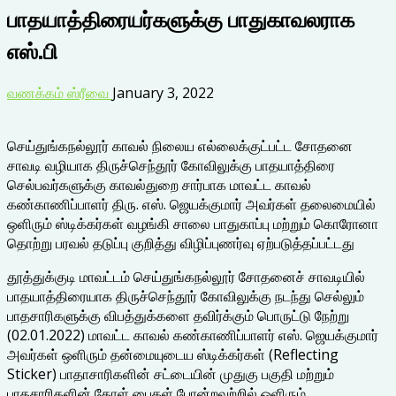
பாதயாத்திரையர்களுக்கு பாதுகாவலராக
எஸ்.பி
வணக்கம் ஸ்ரீவை
January 3, 2022
செய்துங்கநல்லூர் காவல் நிலைய எல்லைக்குட்பட்ட சோதனை
சாவடி வழியாக திருச்செந்தூர் கோவிலுக்கு பாதயாத்திரை
செல்பவர்களுக்கு காவல்துறை சார்பாக மாவட்ட காவல்
கண்காணிப்பாளர் திரு. எஸ். ஜெயக்குமார் அவர்கள் தலைமையில்
ஒளிரும் ஸ்டிக்கர்கள் வழங்கி சாலை பாதுகாப்பு மற்றும் கொரோனா
தொற்று பரவல் தடுப்பு குறித்து விழிப்புணர்வு ஏற்படுத்தப்பட்டது
தூத்துக்குடி மாவட்டம் செய்துங்கநல்லூர் சோதனைச் சாவடியில்
பாதயாத்திரையாக திருச்செந்தூர் கோவிலுக்கு நடந்து செல்லும்
பாதசாரிகளுக்கு விபத்துக்களை தவிர்க்கும் பொருட்டு நேற்று
(02.01.2022) மாவட்ட காவல் கண்காணிப்பாளர் எஸ். ஜெயக்குமார்
அவர்கள் ஒளிரும் தன்மையுடைய ஸ்டிக்கர்கள் (Reflecting
Sticker) பாதாசாரிகளின் சட்டையின் முதுகு பகுதி மற்றும்
பாதசாரிகளின் தோள் பைகள் போன்றவற்றில் ஒளிரும்