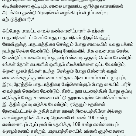
ஸ்டிக்கர்களை ஒட்டியும், சாலை பாதுகாப்பு குறித்து வாசகங்கள்
அடங்கிய துண்டு பிரசுரங்கள் வழங்கியும் விழிப்புணர்வு
ஏற்படுத்தினார்.*
அப்போது மாவட்ட காவல் கண்காணிப்பாளர் அவர்கள்
பாதசாரிகளிடம் பேசும்போது, பாதசாரிகள் திருச்செந்தூர்
கோவிலுக்கு பாதயாத்திரை செல்லும் போது சாலையில் வலது பக்கம்
நடந்து செல்ல வேண்டும், இரவு நேரங்களில் மிக கவனமாக செல்ல
வேண்டும், சாலையோரம் ஒருவர் பின்னாடி ஒருவர் செல்ல வேண்டும்.
உங்கள் தோள் பைகளில் ஒளிரும் ஸ்டிக்கர்களை ஒட்ட வேண்டும்,
அதன் மூலம் நீங்கள் நடந்து செல்லும் போது பின்னால் வரும்
வாகனங்களுக்கு உங்களை எளிதாக அடையாளம் காட்ட முடியும்,
இரவு நேரத்தில் பாதயாத்திரை மேற்கொள்ளும் போது கையில் டார்ச்
வைத்துக் கொள்ள வேண்டும், நீண்ட தூர பயணத்தின் போது ஓய்வு
எடுக்கும் போது சாலையை விட்டு தூரமாக நல்ல வெளிச்சம் உள்ள
இடத்தில் ஓய்வு எடுக்க வேண்டும், ஏதேனும் உதவிகள்
தேவைப்பட்டால் அருகில் உள்ள காவல் நிலையத்திலோ அல்லது
காவல்துறையின் அவசர தொலைபேசி எண் 100 என்ற
எண்ணையும் ஆம்புலன்ஸ் உதவிக்கு 108 என்ற எண்ணையும்
அழைக்கலாம் என்றும், பாதயாத்திரையில் உங்கள் குழந்தைளை