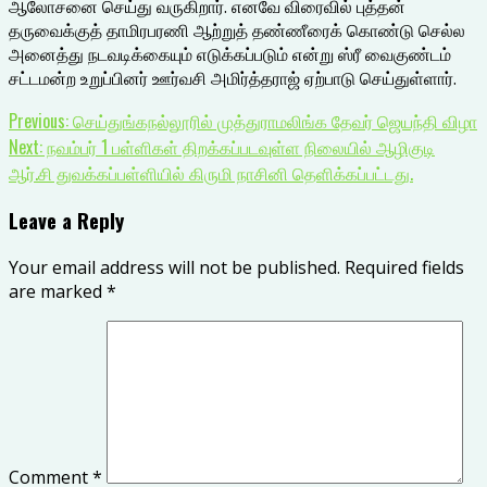
ஆலோசனை செய்து வருகிறார். எனவே விரைவில் புத்தன்
தருவைக்குத் தாமிரபரணி ஆற்றுத் தண்ணீரைக் கொண்டு செல்ல
அனைத்து நடவடிக்கையும் எடுக்கப்படும் என்று ஸ்ரீ வைகுண்டம்
சட்டமன்ற உறுப்பினர் ஊர்வசி அமிர்த்தராஜ் ஏற்பாடு செய்துள்ளார்.
Continue
Previous:
செய்துங்கநல்லூரில் முத்துராமலிங்க தேவர் ஜெயந்தி விழா
Next:
நவம்பர் 1 பள்ளிகள் திறக்கப்படவுள்ள நிலையில் ஆழிகுடி
Reading
ஆர்.சி துவக்கப்பள்ளியில் கிருமி நாசினி தெளிக்கப்பட்டது.
Leave a Reply
Your email address will not be published.
Required fields
are marked
*
Comment
*