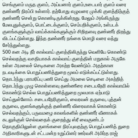
செங்குளம் மருத குளம், அய்யனார் குளம்,உடையார் குளம் வரை
தண்ணீர் நிரம்பி உள்ளார். தற்போது எழுவரை முக்கி குளத்திற்குத்
தண்ணீர் சென்று கொண்டிருக்கின்றது. மேலும் அங்கிருந்து
மேலபுதுக்குளம், பொட்டைக்குளம், செம்பறிக்குளம், உள்படக்
குளங்களுக்கும் வாய்க்கால்களுக்கும் சிறிதளவு தண்ணீர் திறந்து
விடப்பட்டுள்ளது. இந்த தண்ணீர் நங்கை மொழி வரை வந்து
சேர்ந்துள்ளது.
500 கன அடி நீர் கால்வாய் குளத்திலிருந்து வெளியே கொண்டு
செல்வதற்கு வசதியாகக் கால்வாய் குளத்தின் மறுகால் அருகே
உள்ள அமலைச் செடிகளை அகற்ற வேண்டும். அதற்கான
நடவடிக்கை பொதுப்பணித்துறை மூலம் எடுக்கப்பட்டுள்ளது.
தொடர்ந்து பராமரிப்பு பணி செய்து அமலை செடிளை அகற்றித்
தொடர்ந்து முழு கொள்ளளவு தண்ணீரை சடையநேரி கால்வாயில்
கொண்டு செல்ல பொதுப்பணித்துறை மூலமாக ஏற்பாடு
செய்துள்ளோம். சடையநேரிகுளம், வைரவன் தருவை, புத்தன்
தருவை, குளங்களுக்குத் தண்ணீர் விரைவாகக் கொண்டு
செல்வதற்கும், பருவமழை காலங்களில் தண்ணீர் வீணாகக்
கடலுக்குள் செல்வதைக் குறைத்து ஸ்ரீ வைகுண்டம்
தொகுதியிலுள்ள குளங்களை நிரப்புவதற்கு பொதுப்பணித் துறை
அதிகாரிகளுடன் சட்டமன்ற உறுப்பினர் ஊர்வசி அமிர்த ராஜ்