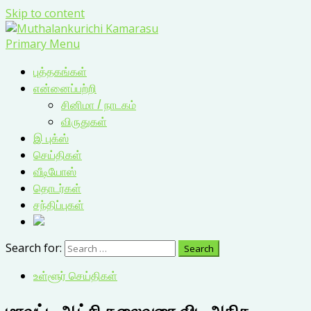
Skip to content
Primary Menu
புத்தகங்கள்
என்னைப்பற்றி
சினிமா / நாடகம்
விருதுகள்
இ புக்ஸ்
செய்திகள்
வீடியோஸ்
தொடர்கள்
சந்திப்புகள்
Search for:
உள்ளூர் செய்திகள்
மாவட்ட ஆட்சி தலைவரை விட அதிக