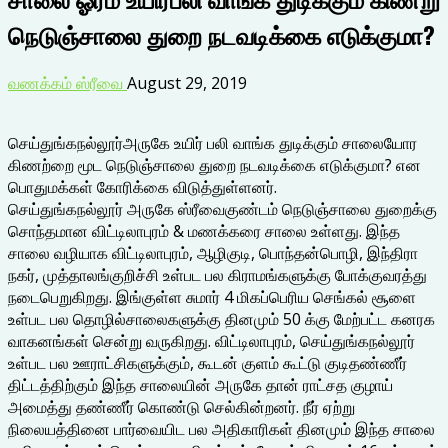
நெடுஞ்சாலை துறை நடவடிக்கை எடுக்குமா?
வணக்கம் ஸ்ரீவை
August 29, 2019
செய்துங்கநல்லூர்அருகே உயிர் பலி வாங்க துடிக்கும் சாலையோர
கிணற்றை மூட நெடுஞ்சாலை துறை நடவடிக்கை எடுக்குமா? என
பொதுமக்கள் கோரிக்கை விடுத்துள்ளனர்.
செய்துங்கநல்லூர் அருகே ஸ்ரீவைகுண்டம் நெடுஞ்சாலை துறைக்கு
சொந்தமான விட்டிலாபுரம் & மணக்கரை சாலை உள்ளது. இந்த
சாலை வழியாக விட்டிலாபுரம், ஆழிகுடி, பொந்தன்பொழி, இந்திரா
நகர், முத்தாலங்குறிச்சி உள்பட பல கிராமங்களுக்கு போக்குவரத்து
நடைபெறுகிறது. இங்குள்ள சுமார் 4 மிகப்பெரிய செங்கல் சூளை
உள்பட பல தொழில்சாலைகளுக்கு தினமும் 50 க்கு மேற்பட்ட கனரக
வாகனங்கள் சென்று வருகிறது. விட்டிலாபுரம், செய்துங்கநல்லூர்
உள்பட பல ஊராட்சிகளுக்கும், கூடன் குளம் கூட்டு குடிதண்ணீர்
திட்டத்திற்கும் இந்த சாலையின் அருகே தான் ராட்சத குழாய்
அமைத்து தண்ணீர் கொண்டு செல்கின்றனர். நீர் ஏற்று
நிலையத்தினை பார்வையிட பல அதிகாரிகள் தினமும் இந்த சாலை