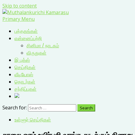
Skip to content
Primary Menu
புத்தகங்கள்
என்னைப்பற்றி
சினிமா / நாடகம்
விருதுகள்
இ புக்ஸ்
செய்திகள்
வீடியோஸ்
தொடர்கள்
சந்திப்புகள்
Search for:
உள்ளூர் செய்திகள்
சாலை ஓரம் உயிர்பலி வாங்க துடிக்கும் கிணறு