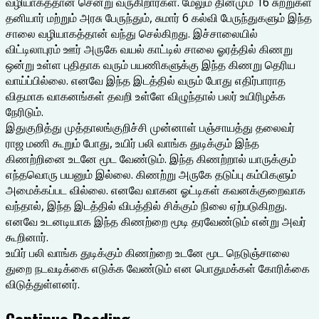
வழியாகத்தான் சென்று வருகிறார்கள். மேலும் தினமும் 16 சுற்றுகள்
தனியார் மற்றும் அரசு பேருந்தும், சுமார் 6 கல்வி பேருந்துகளும் இந்த
சாலை வழியாகத்தான் வந்து செல்கிறது. இச்சாலையில்
விட்டிலாபுரம் ஊர் அருகே வயல் காட்டில் சாலை ஓரத்தில் கிணறு
ஒன்று உள்ள புதிதாக வரும் பயணிகளுக்கு இந்த கிணறு தெரிய
வாய்ப்பில்லை. எனவே இந்த இடத்தில் வரும் போது எதிர்பாராத
விதமாக வாகனங்கள் தவறி உள்ளே விழுந்தால் பலர் உயிரிழக்க
நேரிடும்.
இதுகுறித்து முத்தாலங்குறிச்சி முன்னாள் பஞ்சாயத்து தலைவர்
ராஜ மணி கூறும் போது, உயிர் பலி வாங்க துடிக்கும் இந்த
கிணற்றினை உடனே மூட வேண்டும். இந்த கிணற்றால் யாருக்கும்
எந்தவொரு பயனும் இல்லை. கிணற்று அருகே தடுப்பு கம்பிகளும்
அமைக்கப்பட வில்லை. எனவே வாகன ஓட்டிகள் கவனக்குறைவாக
வந்தால், இந்த இடத்தில் விபத்தில் சிக்கும் நிலை ஏற்படுகிறது.
எனவே உடனடியாக இந்த கிணற்றை மூடி தரவேண்டும் என்று அவர்
கூறினார்.
உயிர் பலி வாங்க துடிக்கும் கிணற்றை உடனே மூட நெடுஞ்சாலை
துறை நடவடிக்கை எடுக்க வேண்டும் என பொதுமக்கள் கோரிக்கை
விடுத்துள்ளனர்.
Continue Reading