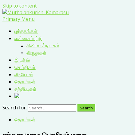
Skip to content
Primary Menu
புத்தகங்கள்
என்னைப்பற்றி
சினிமா / நாடகம்
விருதுகள்
இ புக்ஸ்
செய்திகள்
வீடியோஸ்
தொடர்கள்
சந்திப்புகள்
Search for:
தொடர்கள்
சந்தன மழை பொழியும் மலை –