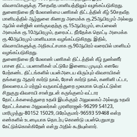
விவசாயிகளுக்கு 75சதவீத மானியத்திலும் வழங்கப்படுகிறது.
துணைநிலை நீர் மேலாண்மை பணிகள் திட்டத்தின் கீழ் 50சதவீத
மானியத்தில் ஆழ்துளை கிணறு அமைக்க ரூ.25ஆயிரமும் அல்லது
ஆயில் என்ஜின் வாங்குவதற்கு ரூ.15ஆயிரமும், பைப்லைன்
அமைக்க ரூ.10ஆயிரமும், தரைமட்ட நீர்தேக்க தொட்டி அமைக்க
ரூ.40ஆயிரமும் மானியமாக வழங்கப்படுகிறது. இதில்,
விவசாயிகளுக்கு அதிகபட்சமாக ரூ.90ஆயிரம் வரையில் மானியம்
வழங்கப்படுகிறது.
துணைநிலை நீர் மேலாண் பணிகள் திட்டத்தின் கீழ் நுண்ணீர்
பாசன திட்ட பயனாளிகள் மட்டுமே இணைய முடியும். எனவே
மேற்கண்ட திட்டங்களில் பயன்அடைய விரும்பும் விவசாயிகள்
தங்களது ஆதார் கார்டு நகல், ரேசன் கார்டு நகல், கணினி பட்டா,
நிலவரைபடம் மற்றும் வருவாய்த்துறை மூலமாக பெறப்பட்டுள்ள
சிறுகுறு விவசாயி சான்றுடன் கருங்குளம் வட்டார
தோட்டக்கலைத்துறை உதவி இயக்குநர் அலுவலகம் அல்லது உதவி
தோட்டக்கலை அலுவலர்கள் முரளிராஜன்-96299 54123,
மாரிமுத்து-80152 15029, பிரேம்குமார்-96593 59468 என்ற
எண்களில் உடனடியாக தொடர்பு கொண்டு பயன்பெறுமாறு
கேட்டுக்கொள்கிறேன் என்று அதில் கூறியுள்ளார்.