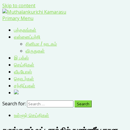
Skip to content
Primary Menu
புத்தகங்கள்
என்னைப்பற்றி
சினிமா / நாடகம்
விருதுகள்
இ புக்ஸ்
செய்திகள்
வீடியோஸ்
தொடர்கள்
சந்திப்புகள்
Search for:
உள்ளூர் செய்திகள்
கருங்குளம் வட்டாரத்தில் நுண்ணீர் பாசன