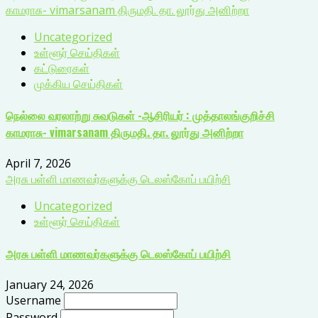
காமராசு- vimarsanam திருமதி. தா. லூர்து அனிற்றா
Uncategorized
உள்ளூர் செய்திகள்
கட்டுரைகள்
முக்கிய செய்திகள்
நெல்லை வரலாற்று சுவடுகள் -ஆசிரியர் : முத்தாலங்குறிச்சி
காமராசு- vimarsanam திருமதி. தா. லூர்து அனிற்றா
April 7, 2026
அரசு பள்ளி மாணவர்களுக்கு டெலஸ்கோப் பயிற்சி
Uncategorized
உள்ளூர் செய்திகள்
அரசு பள்ளி மாணவர்களுக்கு டெலஸ்கோப் பயிற்சி
January 24, 2026
Username
Password