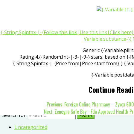
Skip to content
Primary Menu
புத்தகங்கள்
{-String.Spintax-|-{Follow this link|Use this link|Click here}
என்னைப்பற்றி
Variable.substance-})
சினிமா / நாடகம்
Generic {-Variable.pill
விருதுகள்
Rating
4.{-Random.Int-|-3-|-9-}
stars, based on
{-R
இ புக்ஸ்
{-String.Spintax-|-{Price from|Price start from}-}
{-Va
செய்திகள்
{-Variable.postdata
வீடியோஸ்
தொடர்கள்
Continue Read
சந்திப்புகள்
Previous:
Foreign Online Pharmacy – Zyvox 600
Next:
Zenegra Safe Buy :: Fda Approved Health Pr
Search for:
Uncategorized