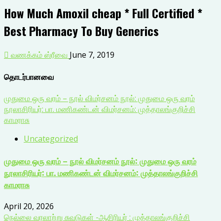
How Much Amoxil cheap * Full Certified *
Best Pharmacy To Buy Generics
வணக்கம் ஸ்ரீவை
June 7, 2019
தொடர்பானவை
முதுமை ஒரு வரம் – நூல் விமர்சனம் நூல்: முதுமை ஒரு வரம்
நூலாசிரியர்: பா. மணிகண்டன் விமர்சனம்: முத்தாலங்குறிச்சி
காமராசு
Uncategorized
முதுமை ஒரு வரம் – நூல் விமர்சனம் நூல்: முதுமை ஒரு வரம்
நூலாசிரியர்: பா. மணிகண்டன் விமர்சனம்: முத்தாலங்குறிச்சி
காமராசு
April 20, 2026
நெல்லை வரலாற்று சுவடுகள் -ஆசிரியர் : முத்தாலங்குறிச்சி