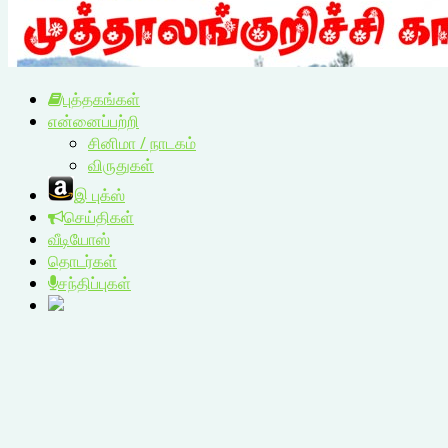
புத்தகங்கள்
என்னைப்பற்றி
சினிமா / நாடகம்
விருதுகள்
இ புக்ஸ்
செய்திகள்
வீடியோஸ்
தொடர்கள்
சந்திப்புகள்