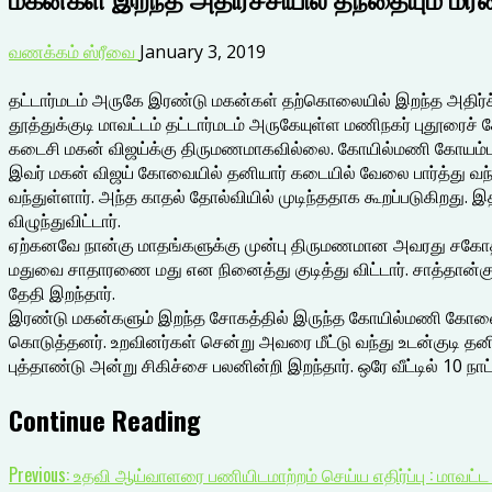
வணக்கம் ஸ்ரீவை
January 3, 2019
தட்டார்மடம் அருகே இரண்டு மகன்கள் தற்கொலையில் இறந்த அதிர்ச்ச
தூத்துக்குடி மாவட்டம் தட்டார்மடம் அருகேயுள்ள மணிநகர் புதூரை
கடைசி மகன் விஜய்க்கு திருமணமாகவில்லை. கோயில்மணி கோயம்புத்
இவர் மகன் விஜய் கோவையில் தனியார் கடையில் வேலை பார்த்து வந
வந்துள்ளார். அந்த காதல் தோல்வியில் முடிந்ததாக கூறப்படுகிறது. இ
விழுந்துவிட்டார்.
ஏற்கனவே நான்கு மாதங்களுக்கு முன்பு திருமணமான அவரது சகோதரர் ர
மதுவை சாதாரணை மது என நினைத்து குடித்து விட்டார். சாத்தான்கு
தேதி இறந்தார்.
இரண்டு மகன்களும் இறந்த சோகத்தில் இருந்த கோயில்மணி கோவைக்கு 
கொடுத்தனர். உறவினர்கள் சென்று அவரை மீட்டு வந்து உடன்குடி தனிய
புத்தாண்டு அன்று சிகிச்சை பலனின்றி இறந்தார். ஒரே வீட்டில் 10 ந
Continue Reading
Previous:
உதவி ஆய்வாளரை பணியிடமாற்றம் செய்ய எதிர்ப்பு : மாவட்ட 