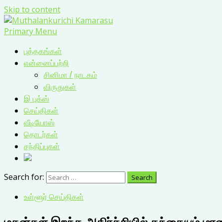
Skip to content
Primary Menu
புத்தகங்கள்
என்னைப்பற்றி
சினிமா / நாடகம்
விருதுகள்
இ புக்ஸ்
செய்திகள்
வீடியோஸ்
தொடர்கள்
சந்திப்புகள்
Search for:
உள்ளூர் செய்திகள்
மகன்கள் இறந்த அதிர்ச்சியில் தந்தையும் மரண