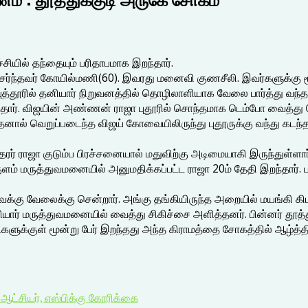
ியில் தந்தையும் பரிதாபமாக இறந்தார்.
ச் சேர்ந்தவர் கோயில்மணி(60). இவரது மனைவி குணசீலி. இவர்களுக்கு
தூரில் தனியார் நிறுவனத்தில் தொழிலாளியாக வேலை பார்த்து வந்தா
்தார். விஜயின் அண்ணன் ராஜா புதூரில் சொந்தமாக டெம்போ வைத்து 
தனால் வெறுப்படைந்த விஜய் கோவையிலிருந்து புதூருக்கு வந்து கடந்த 2
ாஜா குடும்ப பிரச்சனையால் மதுவிற்கு அடிமையாகி இருந்துள்ளார். அவ
ளம் மருத்துவமனையில் அனுமதிக்கப்பட்ட ராஜா 20ம் தேதி இறந்தார். 
வேலைக்கு சென்றார். அங்கு தங்கியிருந்த அறையில் மயங்கி கிடந்து
ார் மருத்துவமனையில் வைத்து சிகிச்சை அளித்தனர். பின்னர் தூத்துக
ாட்களுக்குள் மூன்று பேர் இறந்தது அந்த கிராமத்தை சோகத்தில் ஆழ்த்த
ஆட்சியர், எஸ்பிக்கு கோரிக்கை