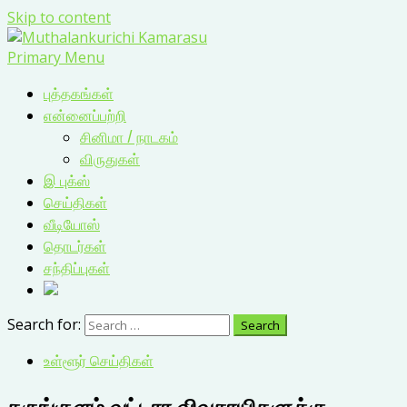
Skip to content
Primary Menu
புத்தகங்கள்
என்னைப்பற்றி
சினிமா / நாடகம்
விருதுகள்
இ புக்ஸ்
செய்திகள்
வீடியோஸ்
தொடர்கள்
சந்திப்புகள்
Search for:
உள்ளூர் செய்திகள்
கருங்குளம் வட்டார விவசாயிகளுக்கு