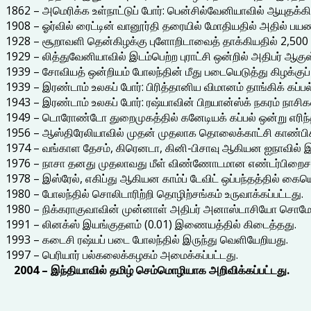
1862 – அமெரிக்க உள்நாட்டுப் போர்: பென்சில்வேனியாவில் ஆயுதக்கிடங
1908 – ஓர்வில் ரைட்டின் வானூர்தி தரையில் மோதியதில் அதில் பயண
1928 – சூறாவளி தென்கிழக்கு புளோறிடாவைத் தாக்கியதில் 2,500 ப
1929 – லித்துவேனியாவில் இடம்பெற்ற புராட்சி ஒன்றில் அதிபர் ஆக
1939 – சோவியத் ஒன்றியம் போலந்தின் மீது படையெடுத்து கிழக்குப் 
1939 – இரண்டாம் உலகப் போர்: பிரித்தானிய விமானம் தாங்கிக் கப்பல
1943 – இரண்டாம் உலகப் போர்: ரஷ்யாவின் பிறயான்ஸ்க் நகரம் நாசிகளி
1949 – டொரோண்டோ துறைமுகத்தில் கனேடியக் கப்பல் ஒன்று எரிந்தத
1956 – ஆஸ்திரேலியாவில் முதன் முதலாக தொலைக்காட்சி காண்பிக்
1974 – வங்காள தேசம், கிரெனடா, கினி-பிசாவு ஆகியன ஐநாவில
1976 – நாசா தனது முதலாவது மீள் விண்ணோடமான எண்டர்பிறைசஸ
1978 – இஸ்ரேல், எகிப்து ஆகியன காம்ப் டேவிட் ஒப்பந்தத்தில் கைய
1980 – போலந்தில் சொலிடாரிற்றி தொழிற்சங்கம் உருவாக்கப்பட்டது.
1980 – நிக்கராகுவாவின் முன்னாள் அதிபர் அனாஸ்டாசியோ சொமோச
1991 – லினக்ஸ் இயங்குதளம் (0.01) இணையத்தில் கிடைத்தது.
1993 – கடைசி ரஷ்யப் படை போலந்தில் இருந்து வெளியேறியது.
1997 – பெரியார் பல்கலைக்கழகம் அமைக்கப்பட்டது.
2004 – இந்தியாவில் தமிழ் செம்மொழியாக அறிவிக்கப்பட்டது.