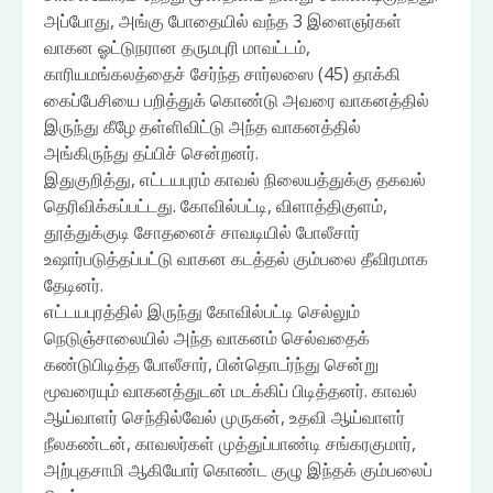
அப்போது, அங்கு போதையில் வந்த 3 இளைஞர்கள்
வாகன ஓட்டுநரான தருமபுரி மாவட்டம்,
காரியமங்கலத்தைச் சேர்ந்த சார்லஸை (45) தாக்கி
கைப்பேசியை பறித்துக் கொண்டு அவரை வாகனத்தில்
இருந்து கீழே தள்ளிவிட்டு அந்த வாகனத்தில்
அங்கிருந்து தப்பிச் சென்றனர்.
இதுகுறித்து, எட்டயபுரம் காவல் நிலையத்துக்கு தகவல்
தெரிவிக்கப்பட்டது. கோவில்பட்டி, விளாத்திகுளம்,
தூத்துக்குடி சோதனைச் சாவடியில் போலீசார்
உஷார்படுத்தப்பட்டு வாகன கடத்தல் கும்பலை தீவிரமாக
தேடினர்.
எட்டயபுரத்தில் இருந்து கோவில்பட்டி செல்லும்
நெடுஞ்சாலையில் அந்த வாகனம் செல்வதைக்
கண்டுபிடித்த போலீசார், பின்தொடர்ந்து சென்று
மூவரையும் வாகனத்துடன் மடக்கிப் பிடித்தனர். காவல்
ஆய்வாளர் செந்தில்வேல் முருகன், உதவி ஆய்வாளர்
நீலகண்டன், காவலர்கள் முத்துப்பாண்டி சங்கரகுமார்,
அற்புதசாமி ஆகியோர் கொண்ட குழு இந்தக் கும்பலைப்