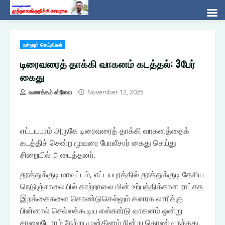
Skip
உள்ளூர் செய்திகள்
to
content
டிரைவரைத் தாக்கி வாகனம் கடத்தல்: 3பேர்
கைது
வணக்கம் ஸ்ரீவை
November 12, 2025
எட்டயபுரம் அருகே டிரைவரைத் தாக்கி வாகனத்தைக்
கடத்திச் சென்ற மூவரை போலீசார் கைது செய்து
சிறையில் அடைத்தனர்.
தூத்துக்குடி மாவட்டம், எட்டயபுரத்தில் தூத்துக்குடி தேசிய
நெடுஞ்சாலையில் காற்றாலை மின் உற்பத்திக்கான ராட்சத
இறக்கைகளை கொண்டுசெல்லும் கனரக லாரிக்கு
பின்னால் செல்லக்கூடிய எஸ்கார்டு வாகனம் ஒன்று
சாலையோரம் நேற்று முன்தினம் நின்று கொண்டிருந்தது.