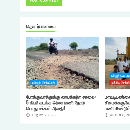
தொடர்பானவை
உள்ளூர் செய்தி
உள்ளூர் செய்திகள்
முக்கிய செய்தி
போக்குவரத்துக்கு லாயக்கற்ற சாலை:
மாவடிபண்ணை
5 கி.மீ கடக்க அரை மணி நேரம் –
சீமைக்கருவே
பொதுமக்கள் அவதி!
பணி மீண்டும்
August 6, 2026
August 6, 2