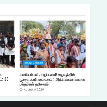
உள்ளூர் செய்திகள்
க
காளியம்மன், கருப்பசாமி உருவத்தில்
ம்: 36
முளைப்பாரி ஊர்வலம் : ஆயிரக்கணக்கான
பக்தர்கள் தரிசனம்!
August 6, 2026