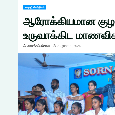
உள்ளூர் செய்திகள்
ஆரோக்கியமான குழந
உருவாக்கிட மாணவிகள
வணக்கம் ஸ்ரீவை
August 11, 2024