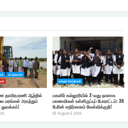
கள்
கட்டுரைகள்
கள்
உள்ளூர் செய்திகள்
 தாமிரபரணி ஆற்றில்
மகளிர் கல்லூரியில் 2-வது நாளாக
ல மரங்கள் அகற்றும்
மாணவிகள் உள்ளிருப்புப் போராட்டம்: 36
 துவக்கம்!
பேரின் எதிர்காலம் கேள்விக்குறி!
026
August 6, 2026