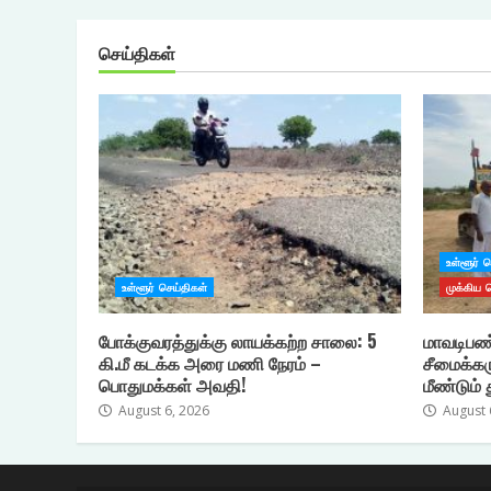
செய்திகள்
உள்ளூர் 
உள்ளூர் செய்திகள்
முக்கிய 
போக்குவரத்துக்கு லாயக்கற்ற சாலை: 5
மாவடிபண
கி.மீ கடக்க அரை மணி நேரம் –
சீமைக்கர
பொதுமக்கள் அவதி!
மீண்டும் 
August 6, 2026
August 