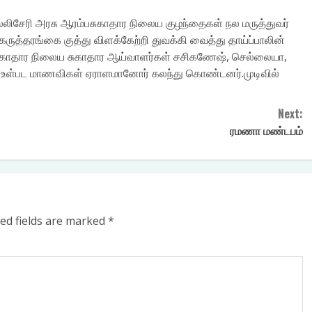
்லிசேரி அரசு ஆரம்பசுகாதார நிலைய குழந்தைகள் நல மருத்துவர்
 கருத்தரங்கை குத்து விளக்கேற்றி துவக்கி வைத்து தாய்ப்பாலின்
்ப சுகாதார நிலைய சுகாதார ஆய்வாளர்கள் சசிகணேஷ், செல்லையா,
்யா, உள்பட மாணவிகள் ஏராளமானோர் கலந்து கொண்டனர்.முடிவில்
₹
200.00
₹
330.00
₹
210.0
ADD TO CART
ADD TO CART
ADD TO CA
Next:
ரமணா மண்டபம்
ed fields are marked
*