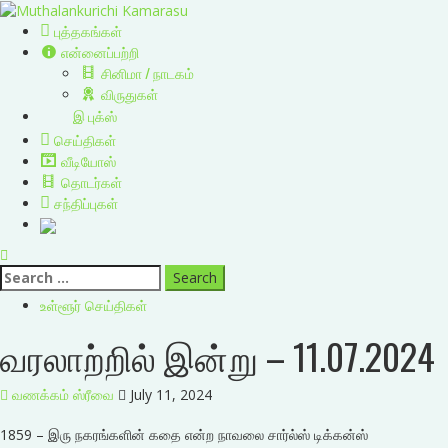
Skip
to
Primary
புத்தகங்கள்
content
Menu
என்னைப்பற்றி
சினிமா / நாடகம்
விருதுகள்
இ புக்ஸ்
செய்திகள்
வீடியோஸ்
தொடர்கள்
சந்திப்புகள்
Search
for:
உள்ளூர் செய்திகள்
வரலாற்றில் இன்று – 11.07.2024
வணக்கம் ஸ்ரீவை
July 11, 2024
1859 – இரு நகரங்களின் கதை என்ற நாவலை சார்ல்ஸ் டிக்கன்ஸ்