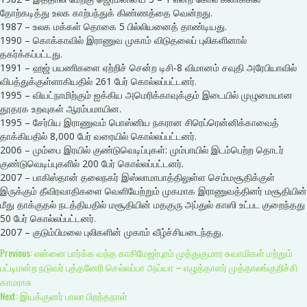
தோற்கடித்து உலக காற்பந்துக் கிண்ணத்தை வென்றது.
1987 – உலக மக்கள் தொகை 5 பில்லியனைத் தாண்டியது.
1990 – கொக்காவில் இராணுவ முகாம் விடுதலைப் புலிகளினால்
தகர்க்கப்பட்டது.
1991 – ஹஜ் பயணிகளை ஏற்றிச் சென்ற டிசி-8 விமானம் சவுதி அரேபியாவில்
விபத்துக்குள்ளாகியதில் 261 பேர் கொல்லப்பட்டனர்.
1995 – வியட்நாமிற்கும் ஐக்கிய அமெரிக்காவுக்கும் இடையில் முழுமையான
தூதரக உறவுகள் ஆரம்பமாயின.
1995 – சேர்பிய இராணுவம் பொஸ்னிய நகரான சிரெப்ரென்னிக்காவைத்
தாக்கியதில் 8,000 பேர் வரையில் கொல்லப்பட்டனர்.
2006 – மும்பை இரயில் குண்டுவெடிப்புகள்: மும்பாயில் இடம்பெற்ற தொடர்
குண்டுவெடிப்புகளில் 200 பேர் கொல்லப்பட்டனர்.
2007 – பாகிஸ்தான் தலைநகர் இஸ்லாமாபாத்திலுள்ள செம்மசூதிக்குள்
இருக்கும் தீவிரவாதிகளை வெளியேற்றும் முகமாக இராணுவத்தினர் மசூதியின்
மீது தாக்குதல் நடத்தியதில் மசூதியின் மதகுரு அப்துல் காஸி உட்பட குறைந்தது
50 பேர் கொல்லப்பட்டனர்.
2007 – குடும்பிமலை புலிகளின் முகாம் வீழ்ச்சியடைந்தது.
Continue
Previous:
என்னை பார்க்க வந்த காசிமேஜர்புரம் முத்துகுமார சுவாமிகள் மற்றும்
பட்டிமன்ற நடுவர் புத்தனேரி செல்லப்பா அய்யா – எழுத்தாளர் முத்தாலங்குறிச்சி
Reading
காமராசு
Next:
இயக்குனர் பாலா பிறந்தநாள்