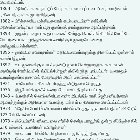
வெளியிட்டார்.
1864 – அமெரிக்க உள்நாட்டுப் போர்: கூட்டமைப்புப் படையினர் வாஷிங்டன்
டிசியைத் தாக்க முயற்சித்தனர்.
1882 – பிரித்தானிய மத்தியதரைக் கடற்படையினர் எகிப்தின்
அலெக்சாண்டிரியா நகர் மீது குண்டுத் தாக்குதலை ஆரம்பித்தனர்.
1893 – முதன் முறையாக ஜப்பானைச் சேர்ந்த கொக்கிச்சி மிக்கிமோட்டோ
செயற்கையாக முத்துக்களை வளர்க்கும் முறையொன்றை
அறிமுகப்படுத்தினார்.
1895 – லூமியேர சகோதரர்கள் அறிவியலாளர்களுக்கு திரைப்படம் ஒன்றைக்
காண்பித்தனர்.
1897 – வட முனைக்கு வாயுக்குண்டு மூலம் செல்லுவதற்காக சாலமன்
அண்டிரே நோர்வேயின் ஸ்பிட்ஸ்பேர்ஜன் தீவிலிருந்து புறப்பட்டார். ஆனாலும்
வாயுக்குண்டு தரையில் மோதியதில் அவர் கொல்லப்பட்டார்.
1921 – மங்கோலியா சீனாவிடமிருந்து விடுதலை பெற்றது.
1936 – நியூயோர்க் நகரில் டிறைபரோ பாலம் திறக்கப்பட்டது.
1943 – போலந்தில் வொல்ஹீனியா என்ற இடத்தில் நாசி ஜெர்மனியரினால்
ஆயிரத்துக்கும் அதிகமான போலந்து மக்கள் படுகொலை செய்யப்பட்டனர்.
1973 – பிறேசில் போயிங் விமானம் பாரிசில் விபத்துக்குள்ளாகியதில் 134 பேரில்
123 பேர் கொல்லப்பட்டனர்.
1978 – ஸ்பெயினில் எரிவாயுவை ஏற்றிச் சென்ற பாரவூர்தி ஒன்று தீப்பிடித்ததில்
216 உல்லாசப் பயணிகள் உயிரிழந்தனர்.
1979 – ஸ்கைலாப் விண்வெளி நிலையம் பூமிக்குத் திரும்பியது.
1982 – இத்தாலி மேற்கு ஜெர்மனியை 3 – 1 என்ற கோல் கணக்கில்