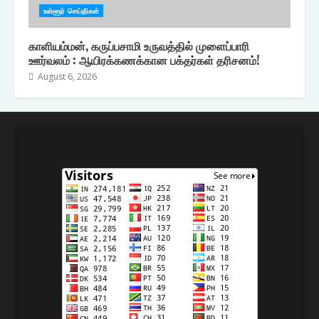
உள்ளூர் செய்திகள்
காளியம்மன், கருப்பசாமி உருவத்தில் முளைப்பாரி
ஊர்வலம் : ஆயிரக்கணக்கான பக்தர்கள் தரிசனம்!
August 6, 2026