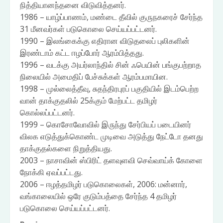
நித்தியானந்தனை விடுவித்தனர்.
1986 – யாழ்ப்பாணம், மண்டை தீவில் குருநகரைச் சேர்ந்த
31 மீனவர்கள் படுகொலை செய்யப்பட்டனர்.
1990 – இலங்கைக்கு எதிரான விடுதலைப் புலிகளின்
இரண்டாம் கட்ட ஈழப்போர் ஆரம்பித்தது.
1996 – வடக்கு அயர்லாந்தில் சின் ஃபெயின் பங்குபற்றாத
நிலையில் அமைதிப் பேச்சுக்கள் ஆரம்பமாயின.
1998 – முல்லைத்தீவு, சுதந்திரபுரப் பகுதியில் இடம்பெற்ற
வான் தாக்குதலில் 25க்கும் மேற்பட்ட தமிழர்
கொல்லப்பட்டனர்.
1999 – கொசோவோவில் இருந்து சேர்பியப் படையினர்
விலக எடுத்துக்கொண்ட முடிவை அடுத்து நேட்டோ தனது
தாக்குதல்களை நிறுத்தியது.
2003 – நாசாவின் ஸ்பிரிட் தளவுளவி செவ்வாய்க் கோளை
நோக்கி ஏவப்பட்டது.
2006 – ஈழத்தமிழர் படுகொலைகள், 2006: மன்னார்,
வங்காலையில் ஒரே குடும்பத்தை சேர்ந்த 4 தமிழர்
படுகொலை செய்யப்பட்டனர்.