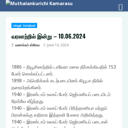
Skip
உள்ளூர் செய்திகள்
to
content
வரலாற்றில் இன்று – 10.06.2024
வணக்கம் ஸ்ரீவை
June 10, 2024
1886 – நியூசிலாந்தில் டரவேரா மலை தீக்கக்கியதில் 153
பேஎர் கொல்லப்பட்டனர்.
1898 – அமெரிக்கக் கடற்படையினர் கியூபா தீவில்
தரையிறங்கினர்.
1940 – இரண்டாம் உலகப் போர்: ஜெர்மனியப் படையிடம்
நோர்வே வீழ்ந்தது.
1940 – இரண்டாம் உலகப் போர்: பிரித்தானியா மற்றும்
பிரான்சுக்கு எதிராக இத்தாலி போரை அறிவித்தது.
1940 – இரண்டாம் உலகப் போர்: ஜெர்மனியப் படைகள்