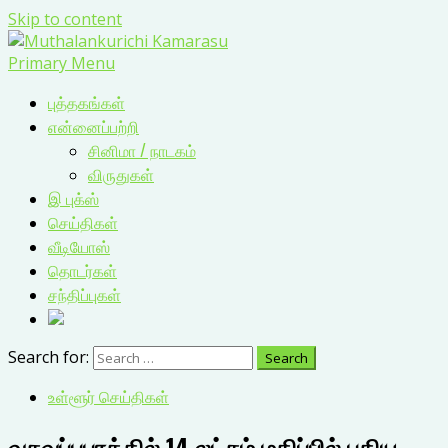
Skip to content
Primary Menu
புத்தகங்கள்
என்னைப்பற்றி
சினிமா / நாடகம்
விருதுகள்
இ புக்ஸ்
செய்திகள்
வீடியோஸ்
தொடர்கள்
சந்திப்புகள்
Search for:
உள்ளூர் செய்திகள்
வசவப்பபுரத்தில் 14 லட்சம் மதிப்பில் புதிய