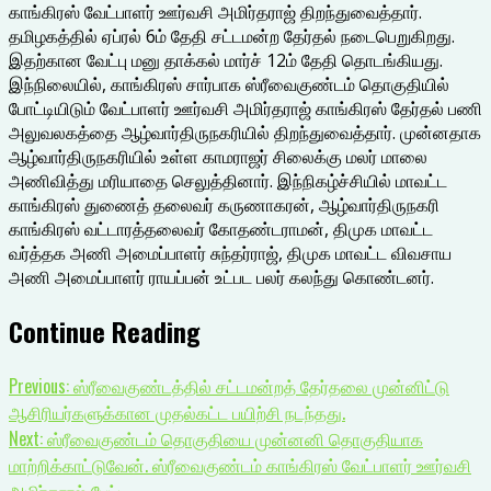
காங்கிரஸ் வேட்பாளர் ஊர்வசி அமிர்தராஜ் திறந்துவைத்தார்.
தமிழகத்தில் ஏப்ரல் 6ம் தேதி சட்டமன்ற தேர்தல் நடைபெறுகிறது.
இதற்கான வேட்பு மனு தாக்கல் மார்ச் 12ம் தேதி தொடங்கியது.
இந்நிலையில், காங்கிரஸ் சார்பாக ஸ்ரீவைகுண்டம் தொகுதியில்
போட்டியிடும் வேட்பாளர் ஊர்வசி அமிர்தராஜ் காங்கிரஸ் தேர்தல் பணி
அலுவலகத்தை ஆழ்வார்திருநகரியில் திறந்துவைத்தார். முன்னதாக
ஆழ்வார்திருநகரியில் உள்ள காமராஜர் சிலைக்கு மலர் மாலை
அணிவித்து மரியாதை செலுத்தினார். இந்நிகழ்ச்சியில் மாவட்ட
காங்கிரஸ் துணைத் தலைவர் கருணாகரன், ஆழ்வார்திருநகரி
காங்கிரஸ் வட்டாரத்தலைவர் கோதண்டராமன், திமுக மாவட்ட
வர்த்தக அணி அமைப்பாளர் சுந்தர்ராஜ், திமுக மாவட்ட விவசாய
அணி அமைப்பாளர் ராயப்பன் உட்பட பலர் கலந்து கொண்டனர்.
Continue Reading
Previous:
ஸ்ரீவைகுண்டத்தில் சட்டமன்றத் தேர்தலை முன்னிட்டு
ஆசிரியர்களுக்கான முதல்கட்ட பயிற்சி நடந்தது.
Next:
ஸ்ரீவைகுண்டம் தொகுதியை முன்னனி தொகுதியாக
மாற்றிக்காட்டுவேன். ஸ்ரீவைகுண்டம் காங்கிரஸ் வேட்பாளர் ஊர்வசி
அமிர்தராஜ் பேட்டி.