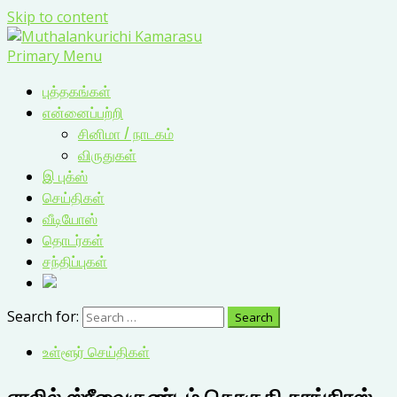
Skip to content
Primary Menu
புத்தகங்கள்
என்னைப்பற்றி
சினிமா / நாடகம்
விருதுகள்
இ புக்ஸ்
செய்திகள்
வீடியோஸ்
தொடர்கள்
சந்திப்புகள்
Search for:
உள்ளூர் செய்திகள்
ஏரலில் ஸ்ரீவைகுண்டம் தொகுதி காங்கிரஸ்