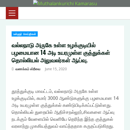
Skip
to
Primary
content
Menu
உள்ளூர் செய்திகள்
வல்லநாடு அருகே உள்ள உழக்குடியில்
பழமையான 14 அடி உயரமுள்ள குத்துக்கள்
தொல்லியல் அலுவலர்கள் ஆய்வு.
வணக்கம் ஸ்ரீவை
June 15, 2020
தூத்துக்குடி மாவட்டம், வல்லநாடு அருகே உள்ள
உழக்குடியில், சுமார் 3000 ஆண்டுகளுக்கு பழமையான 14
அடி உயரமுள்ள குத்துக்கல் கண்டுபிடிக்கப்பட்டுள்ளது.
தொல்லியல் துறையில் ஆதிச்சநல்லூர்,சிவகளை ஆய்வு
நடக்கும் வேளையில் வெளியே தெரிந்த இந்த குத்துகல்
வரலாற்று முககியத்துவம் வாய்ந்ததாக கருதப்படுகிறது.