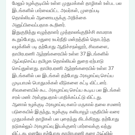
மேலும் உழக்குடியில் உள்ள முதுமக்கள் தாழிகள் உள்பட பல
இடங்களில் பார்வையிட்ட அவர்கள், முறைப்படி
தொல்லியல் ஆணையருக்கு அறிக்கை
அனுப்பிவைப்பதாக கூறினர்.
இதுகுறித்து எழுத்தாளர் முத்தாலங்குறிச்சி காமராசு
கூறும்போது, மதுரை உயர்நீதி மன்றத்தில் தொடர்ந்த
வழக்கின் படி தற்போது ஆதிச்சநல்லூர், சிவகளை,
தாமிரபரணி ஆற்றங்கரையில் உள்ள 37 இடங்களில்
ஆய்வுசெய்ய தமிழக தொல்லியல் துறை ஏற்பாடு
செய்துள்ளது. தாமிரபரணி ஆற்றங்கரையில் உள்ள 37
இடங்களில் பல இடங்கள் தற்போது அகழாய்வு செய்ய
முடியாமல் பொதுமக்கள் வீடுகளை கட்டி விட்டனர்.
சிவகளையில் கூட அகழாய்வு செய்ய கூடிய பல இடங்கள்
சரல் மண் அள்ளுயதால் பாதிக்கப்பட்டு விட்டது.
ஆனால் உழக்குடி அகழாய்வு களம் மருகால் தலை சமணர்
படுகையில் இருந்து, உழக்குடி கலியாவூர் பகுதியில் வரை
முதுமக்கள் தாழிகள் பல புதைந்து கிடக்கிறது. தற்போது
நடுகல்லும் அகழாய்வு இயக்குனர் பார்வைக்கு வந்து
விட்டது. எனவே தற்போது தாமிரபரணி கரை ஆய்வில்