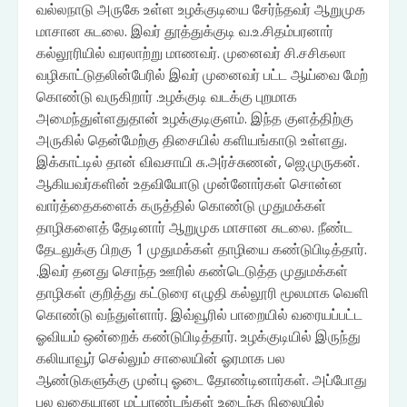
வல்லநாடு அருகே உள்ள உழக்குடியை சேர்ந்தவர் ஆறுமுக
மாசான சுடலை. இவர் தூத்துக்குடி வ.உ.சிதம்பரனார்
கல்லூரியில் வரலாற்று மாணவர். முனைவர் சி.சசிகலா
வழிகாட்டுதலின்பேரில் இவர் முனைவர் பட்ட ஆய்வை மேற்
கொண்டு வருகிறார் .உழக்குடி வடக்கு புறமாக
அமைந்துள்ளதுதான் உழக்குடிகுளம். இந்த குளத்திற்கு
அருகில் தென்மேற்கு திசையில் களியங்காடு உள்ளது.
இக்காட்டில் தான் விவசாயி சு.அர்ச்சுணன், ஜெ.முருகன்.
ஆகியவர்களின் உதவியோடு முன்னோர்கள் சொன்ன
வார்த்தைகளைக் கருத்தில் கொண்டு முதுமக்கள்
தாழிகளைத் தேடினார் ஆறுமுக மாசான சுடலை. நீண்ட
தேடலுக்கு பிறகு 1 முதுமக்கள் தாழியை கண்டுபிடித்தார்.
.இவர் தனது சொந்த ஊரில் கண்டெடுத்த முதுமக்கள்
தாழிகள் குறித்து கட்டுரை எழுதி கல்லூரி மூலமாக வெளி
கொண்டு வந்துள்ளார். இவ்வூரில் பாறையில் வரையப்பட்ட
ஓவியம் ஒன்றைக் கண்டுபிடித்தார். உழக்குடியில் இருந்து
கலியாவூர் செல்லும் சாலையின் ஓரமாக பல
ஆண்டுகளுக்கு முன்பு ஓடை தோண்டினார்கள். அப்போது
பல வகையான மட்பாண்டங்கள் உடைந்த நிலையில்