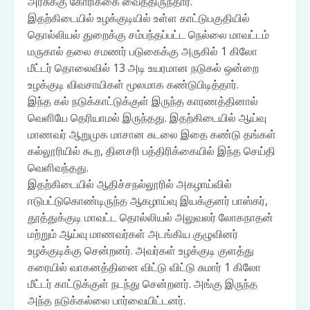
அரசுக்கு கோரிககை வைத்திருந்தார்.
இதற்கிடையில் உழக்குடியில் உள்ள காட்டுபகுதியில்
தொல்லியல் துறைக்கு சம்பந்தப்பட்ட நெல்லை மாவட்டம்
மருகால் தலை சமணர் படுகைக்கு அருகில் 1 கிலோ
மீட்டர் தொலைவில் 13 அடி உயரமான நடுகல் ஒன்றை
உழக்குடி விவசாயிகள் மூலமாக கண்டுபிடித்தார்.
இந்த கல் நடுக்காட்டுக்குள் இருந்த காரணத்தினால்
வெளியே தெரியாமல் இருந்தது. இதற்கிடையில் ஆய்வு
மாணவர் ஆறுமுக மாசான சுடலை இதை கண்டு தங்கள்
கல்லூரியில் கூற, தினசரி பத்திரிக்கையில் இந்த செய்தி
வெளிவந்தது.
இதற்கிடையில் ஆதிச்சநல்லூரில் அகழாய்வில்
ஈடுபட்டுகொண்டிருந்த ஆகழாய்வு இயக்குனர் பாஸ்கர்,
தூத்துக்குடி மாவட்ட தொல்லியல் அலுவலர் லோகநாதன்
மற்றும் ஆய்வு மாணவர்கள் அடங்கிய குழுவினர்
உழக்குடிக்கு சென்றனர். அவர்கள் உழக்குடி குளத்து
கரையில் வாகனத்தினை விட்டு விட்டு சுமார் 1 கிலோ
மீட்டர் காட்டுக்குள் நடந்து சென்றனர். அங்கு இருந்த
அந்த நடுக்கல்லை பார்வையிட்டனர்.