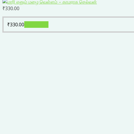
₹
330.00
₹
330.00
Add to cart