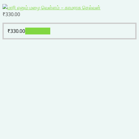
₹
330.00
₹
330.00
Add to cart