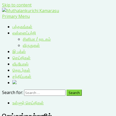
Skip to content
Primary Menu
புத்தகங்கள்
என்னைப்பற்றி
சினிமா / நாடகம்
விருதுகள்
இ புக்ஸ்
செய்திகள்
வீடியோஸ்
தொடர்கள்
சந்திப்புகள்
Search for:
உள்ளூர் செய்திகள்
செய்துங்கநல்லூரில்