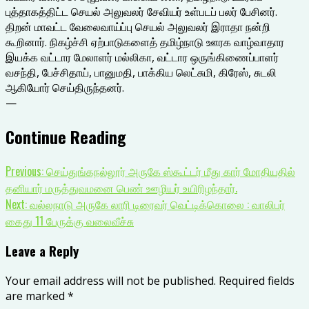
புத்தாகத்திட்ட செயல் அலுவலர் சேவியர் உள்படப் பலர் பேசினர்.
திறன் மாவட்ட வேலைவாய்ப்பு செயல் அலுவலர் இராதா நன்றி
கூறினார். நிகழ்ச்சி ஏற்பாடுகளைத் தமிழ்நாடு ஊரக வாழ்வாதார
இயக்க வட்டார மேலாளர் மல்லிகா, வட்டார ஒருங்கிணைப்பாளர்
வசந்தி, பேச்சிதாய், பானுமதி, பாக்கிய லெட்சுமி, கிரேஸ், சுடலி
ஆகியோர் செய்திருந்தனர்.
—
Continue Reading
Previous:
செய்துங்கநல்லூர் அருகே ஸ்கூட்டர் மீது கார் மோதியதில்
தனியார் மருத்துவமனை பெண் ஊழியர் உயிரிழந்தார்.
Next:
வல்லநாடு அருகே லாரி டிரைவர் வெட்டிக்கொலை : வாலிபர்
கைது 11 பேருக்கு வலைவீச்சு
Leave a Reply
Your email address will not be published.
Required fields
are marked
*