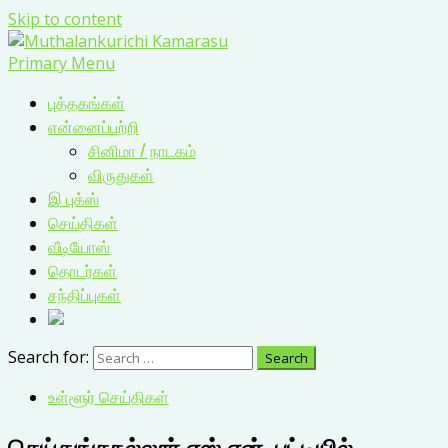
Skip to content
Primary Menu
புத்தகங்கள்
என்னைப்பற்றி
சினிமா / நாடகம்
விருதுகள்
இ புக்ஸ்
செய்திகள்
வீடியோஸ்
தொடர்கள்
சந்திப்புகள்
Search for:
உள்ளூர் செய்திகள்
செய்துங்கநல்லூர் எஸ்.என் .பட்டியில்