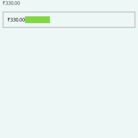
₹
330.00
₹
330.00
Add to cart