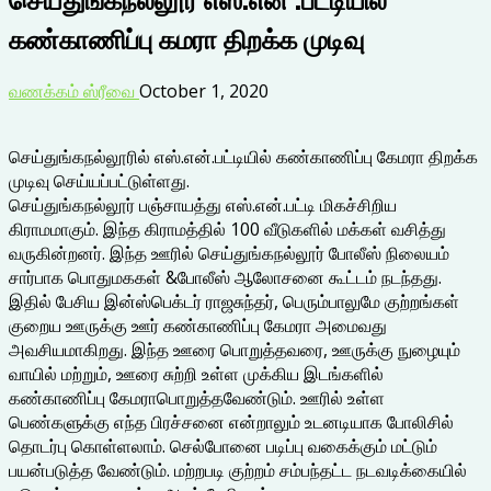
கண்காணிப்பு கமரா திறக்க முடிவு
வணக்கம் ஸ்ரீவை
October 1, 2020
செய்துங்கநல்லூரில் எஸ்.என்.பட்டியில் கண்காணிப்பு கேமரா திறக்க
முடிவு செய்யப்பட்டுள்ளது.
செய்துங்கநல்லூர் பஞ்சாயத்து எஸ்.என்.பட்டி மிகச்சிறிய
கிராமமாகும். இந்த கிராமத்தில் 100 வீடுகளில் மக்கள் வசித்து
வருகின்றனர். இந்த ஊரில் செய்துங்கநல்லூர் போலீஸ் நிலையம்
சார்பாக பொதுமககள் &போலீஸ் ஆலோசனை கூட்டம் நடந்தது.
இதில் பேசிய இன்ஸ்பெக்டர் ராஜசுந்தர், பெரும்பாலுமே குற்றங்கள்
குறைய ஊருக்கு ஊர் கண்காணிப்பு கேமரா அமைவது
அவசியமாகிறது. இந்த ஊரை பொறுத்தவரை, ஊருக்கு நுழையும்
வாயில் மற்றும், ஊரை சுற்றி உள்ள முக்கிய இடங்களில்
கண்காணிப்பு கேமராபொறுத்தவேண்டும். ஊரில் உள்ள
பெண்களுக்கு எந்த பிரச்சனை என்றாலும் உடனடியாக போலிசில்
தொடர்பு கொள்ளலாம். செல்போனை படிப்பு வகைக்கும் மட்டும்
பயன்படுத்த வேண்டும். மற்றபடி குற்றம் சம்பந்தட்ட நடவடிக்கையில்