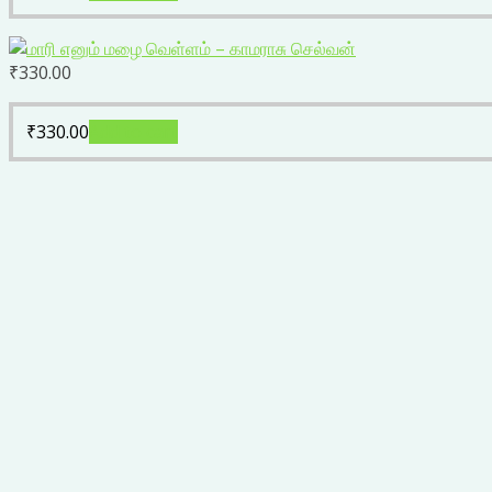
₹
330.00
₹
330.00
Add to cart