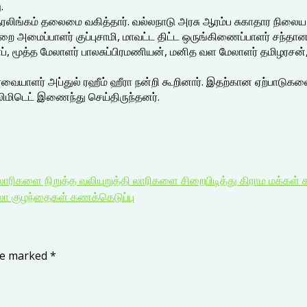
.
்தரலிங்கம் தலைமை வகித்தார். வல்லநாடு அரசு ஆரம்ப சுகாதார நிலைய ம
றை அமைப்பாளர் குப்புசாமி, மாவட்ட திட்ட ஒருங்கிணைப்பாளர் சந்தா
ாப், மூத்த மேலாளர் பாலசுப்பிரமணியன், மனித வள மேலாளர் தமிழரசன
்வையாளர் அப்துல் ரஹீம் ஹீரா நன்றி கூறினார். இதற்கான ஏற்பாடுக
 லிமிடெட் இணைந்து செய்திருந்தனர்.
லாரிகளை நிறுத்த வலியுறுத்தி லாரிகளை சிறைபிடித்து கிராம மக்கள் சா
ெல்லா குழந்தைகள் கணக்கெடுப்பு
are marked
*