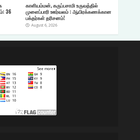
க
காளியம்மன், கருப்பசாமி உருவத்தில்
ம்: 36
முளைப்பாரி ஊர்வலம் : ஆயிரக்கணக்கான
பக்தர்கள் தரிசனம்!
August 6, 2026