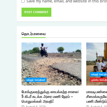
Save my name, email, and website in this bro
தொடர்பானவை
உள்ளூர் செய்தி
உள்ளூர் செய்திகள்
முக்கிய செய்தி
போக்குவரத்துக்கு லாயக்கற்ற சாலை:
மாவடிபண்ணை
5 கி.மீ கடக்க அரை மணி நேரம் –
சீமைக்கருவே
பொதுமக்கள் அவதி!
பணி மீண்டும்
August 6, 2026
August 6, 2