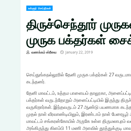
உள்ளூர் செய்திகள்
திருச்செந்தூர் முர
முருக பக்தர்கள் சை
வணக்கம் ஸ்ரீவை
January 22, 2019
செய்துங்கநல்லூரில் தேனி முருக பக்தர்கள் 27 வருட
கடந்தனர்.
தேனி மாவட்டம், உத்தம பாளையம் தாலூகா, அனைப்பட்டி
பக்தர்கள் வருடந்தோறும் அனைப்பட்டியில் இருந்து தி
வருகிறார்கள். இந்தவருடம் 27 ஆண்டு பயணமாக கடந்த 
முதல் நாள் வீரவாண்டியிலும், இரண்டாம் நாள் பேரையூர் 
மாவட்டம் சங்கரன்கோயில் அருகே உள்ள திருமலாபுரம் வ
அங்கிருந்து கிளம்பி 11 மணி அளவில் தூத்துக்குடி மா