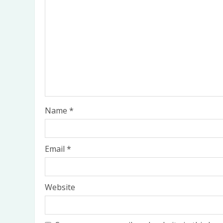
₹
270.00
ADD TO CART
Name
*
Email
*
Website