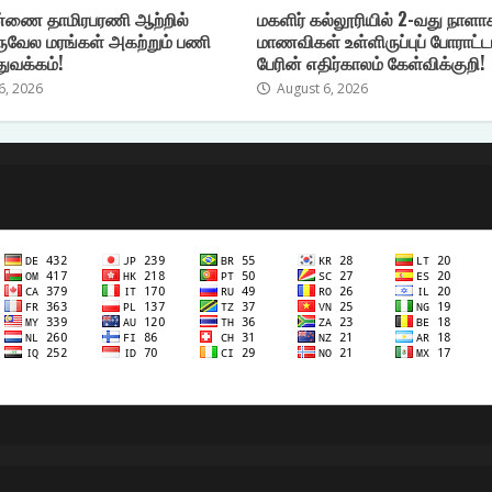
்ணை தாமிரபரணி ஆற்றில்
மகளிர் கல்லூரியில் 2-வது நாளா
ுவேல மரங்கள் அகற்றும் பணி
மாணவிகள் உள்ளிருப்புப் போராட்ட
துவக்கம்!
பேரின் எதிர்காலம் கேள்விக்குறி!
6, 2026
August 6, 2026