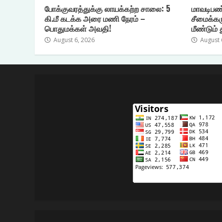
போக்குவரத்துக்கு லாயக்கற்ற சாலை: 5
மாவடிபண
கி.மீ கடக்க அரை மணி நேரம் –
சீமைக்கர
பொதுமக்கள் அவதி!
மீண்டும் 
August 6, 2026
August 