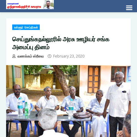
Skip
உள்ளூர் செய்திகள்
to
content
செய்துங்கநல்லூரில் அரசு ஊழியர் சங்க
அமைப்பு தினம்
வணக்கம் ஸ்ரீவை
February 23, 2020