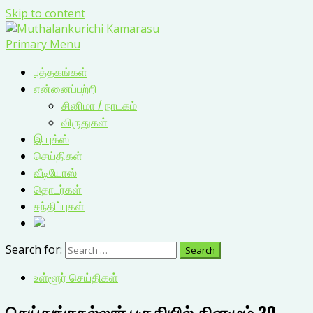
Skip to content
Primary Menu
புத்தகங்கள்
என்னைப்பற்றி
சினிமா / நாடகம்
விருதுகள்
இ புக்ஸ்
செய்திகள்
வீடியோஸ்
தொடர்கள்
சந்திப்புகள்
Search for:
உள்ளூர் செய்திகள்
செய்துங்கநல்லூர் பகுதியில் தினமும் 20