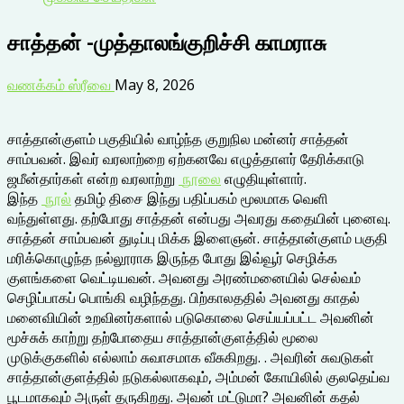
சாத்தன் -முத்தாலங்குறிச்சி காமராசு
வணக்கம் ஸ்ரீவை
May 8, 2026
சாத்தான்குளம் பகுதியில் வாழ்ந்த குறுநில மன்னர் சாத்தன்
சாம்பவன். இவர் வரலாற்றை ஏற்கனவே எழுத்தாளர் தேரிக்காடு
ஜமீன்தார்கள் என்ற வரலாற்று
நூலை
எழுதியுள்ளார்.
இந்த
நூல்
தமிழ் திசை இந்து பதிப்பகம் மூலமாக வெளி
வந்துள்ளது. தற்போது சாத்தன் என்பது அவரது கதையின் புனைவு.
சாத்தன் சாம்பவன் துடிப்பு மிக்க இளைஞன். சாத்தான்குளம் பகுதி
மரிக்கொழுந்த நல்லூராக இருந்த போது இவ்வூர் செழிக்க
குளங்களை வெட்டியவன். அவனது அரண்மனையில் செல்வம்
செழிப்பாகப் பொங்கி வழிந்தது. பிற்காலததில் அவனது காதல்
மனைவியின் உறவினர்களால் படுகொலை செய்யப்பட்ட அவனின்
மூச்சுக் காற்று தற்போதைய சாத்தான்குளத்தில் மூலை
முடுக்குகளில் எல்லாம் சுவாசமாக வீசுகிறது. . அவரின் சுவடுகள்
சாத்தான்குளத்தில் நடுகல்லாகவும், அம்மன் கோயிலில் குலதெய்வ
பூடமாகவும் அருள் தருகிறது. அவன் மட்டுமா? அவனின் கதல்