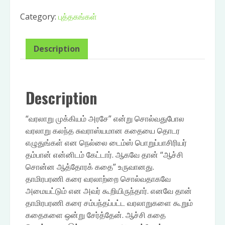
ஆத்தோரக்கதைகள்
Category:
புத்தகங்கள்
-
முத்தாலங்குறிச்சி
காமராசு
Description
quantity
Description
“வரலாறு முக்கியம் அரசே” என்று சொல்வதுபோல
வரலாறு கலந்த சுவராஸ்யமான கதையை தொடர
எழுதுங்கள் என நெல்லை டைம்ஸ் பொறுப்பாசிரியர்
தம்பான் என்னிடம் கேட்டார். ஆகவே தான் “ஆச்சி
சொன்ன ஆத்தோரக் கதை” உருவானது.
தாமிரபரணி கரை வரலாற்றை சொல்வதாகவே
அமையட்டும் என அவர் கூறியிருந்தார். எனவே தான்
தாமிரபரணி கரை சம்பந்தப்பட்ட வரலாறுகளை கூறும்
கதைகளை ஒன்று சேர்த்தேன். ஆச்சி கதை