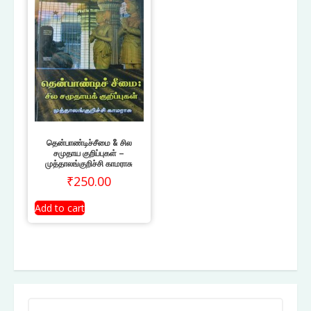
தென்பாண்டிச்சீமை & சில
சமுதாய குறிப்புகள் –
முத்தாலங்குறிச்சி காமராசு
₹
250.00
Add to cart