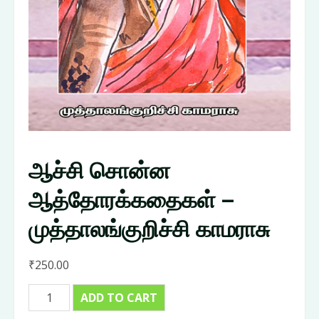
ஆச்சி சொன்ன
ஆத்தோரக்கதைகள் –
முத்தாலங்குறிச்சி காமராசு
₹
250.00
ஆச்சி
ADD TO CART
சொன்ன