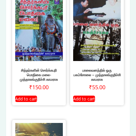
சித்தர்களின் சொர்க்கபுரி
பாலைவனத்தில் ஒரு
பொதிகை மலை-
பசும்சோலை – முத்தாலங்குறிச்சி
முத்தாலங்குறிச்சி காமராசு
காமராசு
₹
150.00
₹
55.00
Add to cart
Add to cart