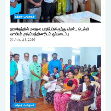
உள்ளூர் செய்திகள்
நாசரேத்தில் மனநல பாதிப்பிலிருந்து மீண்ட டெல்லி
வாலிபர் குடும்பத்தினரிடம் ஒப்படைப்பு
August 8, 2026
உள்ளூர் செய்திகள்