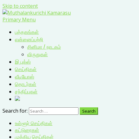
Skip to content
Primary Menu
புத்தகங்கள்
என்னைப்பற்றி
சினிமா / நாடகம்
விருதுகள்
இ புக்ஸ்
செய்திகள்
வீடியோஸ்
தொடர்கள்
சந்திப்புகள்
Search for:
உள்ளூர் செய்திகள்
கட்டுரைகள்
முக்கிய செய்திகள்