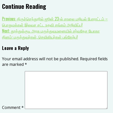
Continue Reading
Previous:
திருச்செந்தூரில் ஜூன் 23-ல் சாலை மறியல் போராட்டம் –
பொதுமக்கள் இலவச சட்ட உதவி சங்கம் அறிவிப்பு!
Next:
தூத்துக்குடி அரசு மருத்துவமனையில் சர்வதேச யோகா
தினம்: மருத்துவர்கள், செவிலியர்கள் பங்கேற்பு!
Leave a Reply
Your email address will not be published.
Required fields
are marked
*
Comment
*