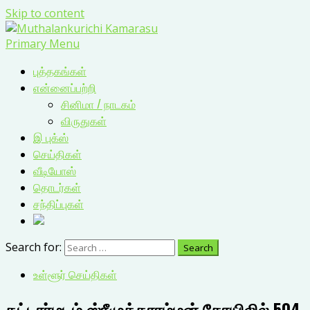
Skip to content
Primary Menu
புத்தகங்கள்
என்னைப்பற்றி
சினிமா / நாடகம்
விருதுகள்
இ புக்ஸ்
செய்திகள்
வீடியோஸ்
தொடர்கள்
சந்திப்புகள்
Search for:
உள்ளூர் செய்திகள்
தட்டார்மடம் ஸ்ரீமுத்தாரம்மன் கோயிலில் 504