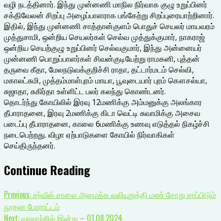
வழி நடத்தினார். இந்து முன்னணி மாநில நிர்வாக குழு உறுப்பினர்
சக்திவேலன் சிறப்பு அழைப்பாளராக பங்கேற்று சிறப்புரையாற்றினார்.
இதில், இந்து முன்னணி சாத்தான்குளம் பொதுச் செயலர் மாயவரம்
முத்துசாமி, ஒன்றிய செயலர்கள் செல்வ முத்துக்குமார், நாகராஜ்
ஒன்றிய செயற்குழு உறுப்பினர் செல்வகுமார், இந்து அன்னையர்
முன்னணி பொறுப்பாளர்கள் சிவன்குடியேற்று ராமகனி, புத்தன்
தருவை கீதா, மேலநடுவக்குறிச்சி ராதா, தட்டார்மடம் செல்வி,
மகாலட்சுமி, முத்தம்மாள்புரம் மாயா, பூவுடையார் புரம் கௌசல்யா,
சுஜாதா, சுகிர்தா உள்ளிட்ட பலர் கலந்து கொண்டனர்.
தொடர்ந்து கோயிலில் இரவு 12மணிக்கு அம்மனுக்கு அலங்கார
தீபாராதனை, இரவு 2மணிக்கு கிடா வெட்டி சுவாமிக்கு அசைவ
படைப்பு தீபாராதனை, காலை 6மணிக்கு உணவு எடுத்தல் நிகழ்ச்சி
நடைபெற்றது. விழா ஏற்பாடுகளை கோயில் நிர்வாகிகள்
செய்திருந்தனர்.
Continue Reading
Previous:
சர்வீஸ் சாலை அமைக்க வலியுறுத்தி மண் சோறு சாப்பிடும்
நூதன போராட்டம்
Next:
வரலாற்றில் இன்று – 01.08.2024