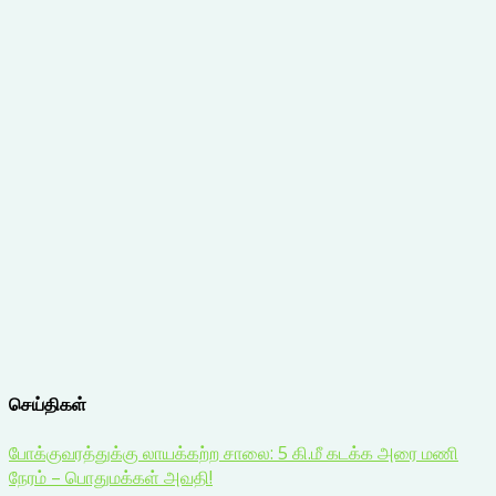
செய்திகள்
போக்குவரத்துக்கு லாயக்கற்ற சாலை: 5 கி.மீ கடக்க அரை மணி
நேரம் – பொதுமக்கள் அவதி!