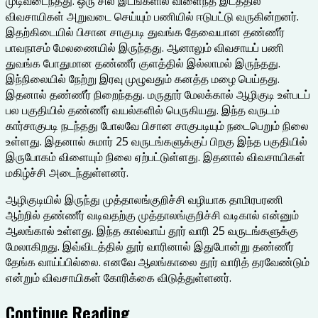
முடிவடைந்தது. ஒரு சில இடங்களில் விளைந்த இடத்தில்
விவசாயிகள் அறுவடை செய்யும் பணியில் ஈடுபட்டு வருகின்றனர்.
இதற்கிடையில் பிசான சாகுபடி துவங்க தேவையான தண்ணீர்
பாவநாசம் மேலணையில் இருந்தது. ஆனாலும் விவசாயப் பணி
துவங்க போதுமான தண்ணீர் குளத்தில் இல்லாமல் இருந்தது.
இந்நிலையில் நேற்று இரவு முழுவதும் கனத்த மழை பெய்தது.
இதனால் தண்ணீர் நிறைந்தது. மருதூர் மேலக்கால் ஆழிகுடி உள்படப்
பல பகுதியில் தண்ணீர் வயல்களில் பெருகியது. இந்த வருடம்
கார்சாகுபடி நடந்தது போலவே பிசான சாகுபடியும் நடைபெறும் நிலை
உள்ளது. இதனால் சுமார் 25 வருடங்களுக்குப் பிறகு இந்த பகுதியில்
இருபோகம் விளையும் நிலை ஏற்பட்டுள்ளது. இதனால் விவசாயிகள்
மகிழ்ச்சி அடைந்துள்ளனர்.
ஆழிகுடியில் இருந்து முத்தாலங்குறிச்சி வழியாக தாமிரபரணி
ஆற்றில் தண்ணீர் வடிவதற்கு முத்தாலங்குறிச்சி வடிகால் என்னும்
ஆலங்கால் உள்ளது. இந்த கால்வாய் தூர் வாரி 25 வருடங்களுக்கு
மேலாகிறது. இவ்விடத்தில் தூர் வாரினால் இதுபோன்று தண்ணீர்
தேங்க வாய்ப்பில்லை. எனவே ஆலங்காலை தூர் வாரித் தரவேண்டும்
என்றும் விவசாயிகள் கோரிக்கை விடுத்துள்ளனர்.
Continue Reading