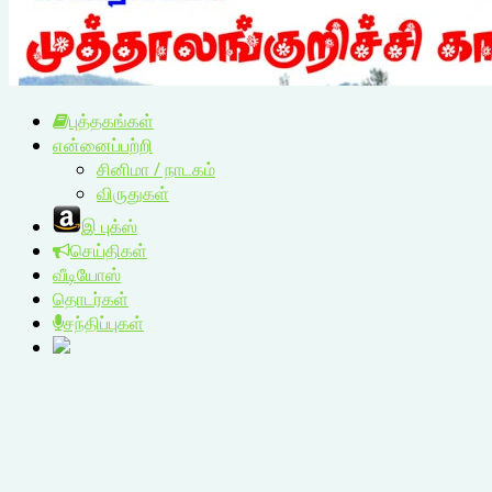
புத்தகங்கள்
என்னைப்பற்றி
சினிமா / நாடகம்
விருதுகள்
இ புக்ஸ்
செய்திகள்
வீடியோஸ்
தொடர்கள்
சந்திப்புகள்