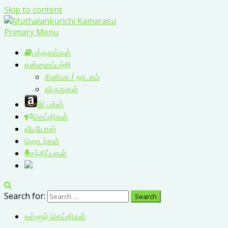
Skip to content
Primary Menu
புத்தகங்கள்
என்னைப்பற்றி
சினிமா / நாடகம்
விருதுகள்
இ புக்ஸ்
செய்திகள்
வீடியோஸ்
தொடர்கள்
சந்திப்புகள்
Search for:
உள்ளூர் செய்திகள்