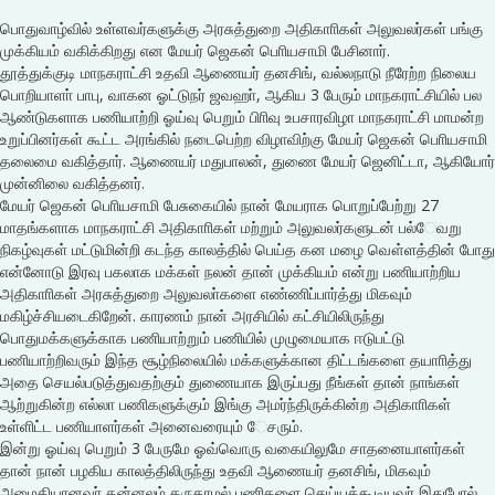
பொதுவாழ்வில் உள்ளவர்களுக்கு அரசுத்துறை அதிகாாிகள் அலுவலர்கள் பங்கு
முக்கியம் வகிக்கிறது என மேயர் ஜெகன் பொியசாமி பேசினார்.
தூத்துக்குடி மாநகராட்சி உதவி ஆணையர் தனசிங், வல்லநாடு நீரேற்ற நிலைய
பொறியாளா் பாபு, வாகன ஓட்டுநர் ஜவஹா், ஆகிய 3 பேரும் மாநகராட்சியில் பல
ஆண்டுகளாக பணியாற்றி ஓய்வு பெறும் பிாிவு உபசாரவிழா மாநகராட்சி மாமன்ற
உறுப்பினர்கள் கூட்ட அரங்கில் நடைபெற்ற விழாவிற்கு மேயர் ஜெகன் பொியசாமி
தலைமை வகித்தார். ஆணையர் மதுபாலன், துணை மேயர் ஜெனிட்டா, ஆகியோர்
முன்னிலை வகித்தனர்.
மேயர் ஜெகன் பொியசாமி பேசுகையில் நான் மேயராக பொறுப்பேற்று 27
மாதங்களாக மாநகராட்சி அதிகாாிகள் மற்றும் அலுவலர்களுடன் பல்ேவறு
நிகழ்வுகள் மட்டுமின்றி கடந்த காலத்தில் பெய்த கன மழை வௌ்ளத்தின் போது
என்னோடு இரவு பகலாக மக்கள் நலன் தான் முக்கியம் என்று பணியாற்றிய
அதிகாாிகள் அரசுத்துறை அலுவலா்களை எண்ணிப்பார்த்து மிகவும்
மகிழ்ச்சியடைகிறேன். காரணம் நான் அரசியில் கட்சியிலிருந்து
பொதுமக்களுக்காக பணியாற்றும் பணியில் முழுமையாக ஈடுபட்டு
பணியாற்றிவரும் இந்த சூழ்நிலையில் மக்களுக்கான திட்டங்களை தயாாித்து
அதை செயல்படுத்துவதற்கும் துணையாக இருப்பது நீங்கள் தான் நாங்கள்
ஆற்றுகின்ற எல்லா பணிகளுக்கும் இங்கு அமர்ந்திருக்கின்ற அதிகாாிகள்
உள்ளிட்ட பணியாளர்கள் அனைவரையும் ேசரும்.
இன்று ஓய்வு பெறும் 3 பேருமே ஓவ்வொரு வகையிலுமே சாதனையாளர்கள்
தான் நான் பழகிய காலத்திலிருந்து உதவி ஆணையர் தனசிங், மிகவும்
அமைதியானவர் தன்னலம் கருதாமல் பணிகளை செய்யக்கூடியவர் இதுபோல்