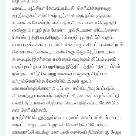
வழங்கப்படும்.
மாவட்ட ஆட்சியர் கோ.லட்சுமிபதி தெரிவித்ததாவது:
குழந்தைகள் கல்வி கற்பதற்கான ஒரு நல்ல சூழலை
உருவாக்க வேண்டும் என்பதில் அரசு கவனம் செலுத்தி
எண்ணும் எழுத்தும் போன்ற முக்கியமான திட்டங்களை
செயல்படுத்தி வருகிறது. 1ம் வகுப்பு முதல் 5ம் வகுப்பு
வரை படிக்கக்கூடிய கல்வி மிகவும் முக்கியம். ஏனென்றால்
பின்னால் கற்கக்கூடிய கல்விக்கு அது அடிப்படையாக
அமையும். இதற்காக எண்ணும் எழுத்தும் திட்டம் மூலம்
வகுப்புகள் நடைபெறுகிறது. இத்திட்டத்தில் ஆசிரியர்கள்
நன்றாக பயிற்சி பெற்று மாணவர்களுக்கு சிறப்பாக
கற்றுக்கொடுக்க வேண்டும். இதன் மூலம்
மாணவர்களுக்கான அடிப்படை கல்வியறிவு மேம்படும்.
அனைத்து மாணவர்களுக்கும் சீருடைகள் வழங்கப்பட்டு
கல்வி திட்டங்கள் சிறப்பாக செயல்படுத்தப்பட வேண்டும்
என தெரிவித்தார்.
நிகழ்ச்சியில் தூத்துக்குடி வருவாய் கோட்டாட்சியர் ம.பிரபு,
மாவட்ட சமூக நல அலுவலர் செல்வி.பெ.பிரேமலதா,
மாநகராட்சி வடக்கு மண்டலத் தலைவர் நிர்மல்ராஜ், 9வது